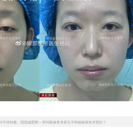
许不得转载：
陪我减肥网
»
郑州眼修复专家孔宇和杨丽谁技术更好？