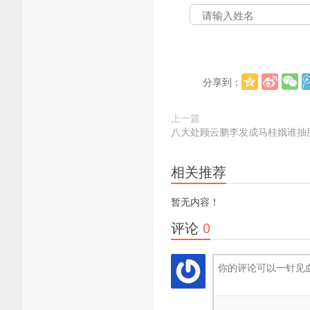
分享到：
上一篇
八大处顾云鹏李发成马桂娥谁抽
相关推荐
暂无内容！
评论
0