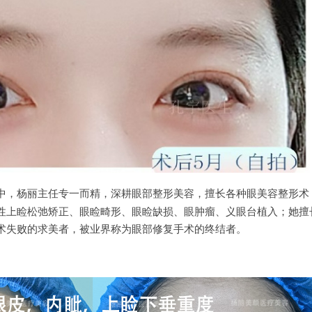
中，杨丽主任专一而精，深耕眼部整形美容，擅长各种眼美容整形术
性上睑松弛矫正、眼睑畸形、眼睑缺损、眼肿瘤、义眼台植入；她擅
术失败的求美者，被业界称为眼部修复手术的终结者。