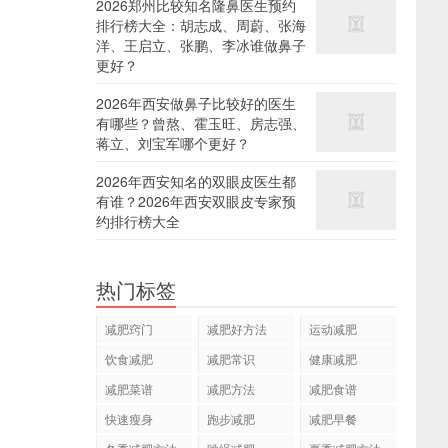
2026郑州比较知名隆鼻医生预约
排行榜大全：胡志成、周蔚、张海
洋、王启立、张鹏、李冰谁做鼻子
更好？
2026年西安做鼻子比较好的医生
有哪些？曾熬、霍玉旺、房志强、
蒋立、刘宝军哪个更好？
2026年西安知名的双眼皮医生都
有谁？2026年西安双眼皮专家预
约排行榜大全
热门标签
减肥窍门
减肥好方法
运动减肥
饮食减肥
减肥常识
健康减肥
减肥菜谱
减肥方法
减肥食谱
快速瘦身
跑步减肥
减肥早餐