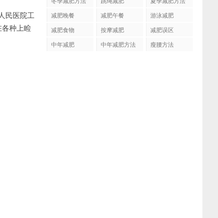
冬季减肥方法
跳绳减肥
夏季减肥方法
人民医院工
减肥晚餐
减肥午餐
游泳减肥
在各种上睑
减肥食物
按摩减肥
减肥误区
中年减肥
中年减肥方法
瘦腰方法