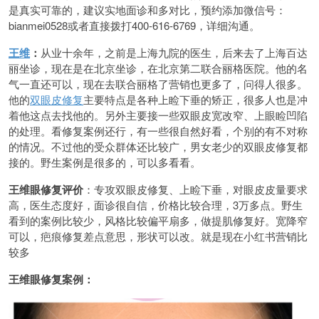
是真实可靠的，建议实地面诊和多对比，预约添加微信号：
bianmei0528或者直接拨打400-616-6769，详细沟通。
王维
：
从业十余年，之前是上海九院的医生，后来去了上海百达
丽坐诊，现在是在北京坐诊，在北京第二联合丽格医院。他的名
气一直还可以，现在去联合丽格了营销也更多了，问得人很多。
他的
双眼皮修复
主要特点是各种上睑下垂的矫正，很多人也是冲
着他这点去找他的。另外主要接一些双眼皮宽改窄、上眼睑凹陷
的处理。看修复案例还行，有一些很自然好看，个别的有不对称
的情况。不过他的受众群体还比较广，男女老少的双眼皮修复都
接的。野生案例是很多的，可以多看看。
王维眼修复评价
：专攻双眼皮修复、上睑下垂，对眼皮皮量要求
高，医生态度好，面诊很自信，价格比较合理，3万多点。野生
看到的案例比较少，风格比较偏平扇多，做提肌修复好。宽降窄
可以，疤痕修复差点意思，形状可以改。就是现在小红书营销比
较多
王维眼修复案例：