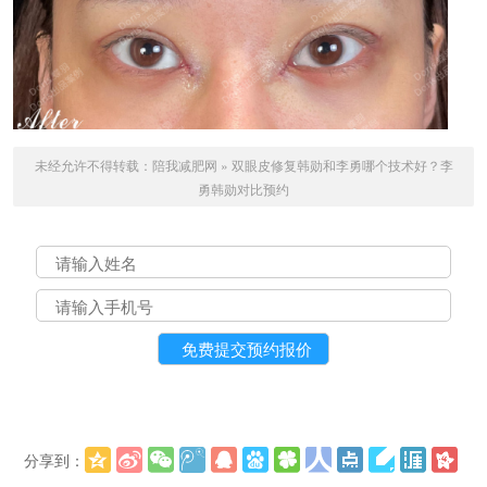
未经允许不得转载：
陪我减肥网
»
双眼皮修复韩勋和李勇哪个技术好？李
勇韩勋对比预约
分享到：
更多
(
)