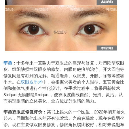
李勇
：
十多年来一直致力于双眼皮的整形与修复，对凹陷型双眼
皮、组织缺损性双眼皮的修复、内眼角疤痕的治疗、开大回包等
修复问题有独到的见解。精通隆鼻、双眼皮、开眼、除皱等整容
手术。在
双眼皮手术
中，会根据求美者的个人眼型、五官黄金比
例和整体气质进行个性化设计。在手术过程中，将采用新技术
&ldquo;无痕眼睑&rdquo;，使双眼皮曲线自然、光滑、灵活。从
而实现眼睛的立体美化，全方位提升眼睛的魅力。
李勇双眼皮修复评价：
某书上很火的一个医生，2022年初开始火
起来，同期和他出来的还有沈莺莺。之前在瑞欧，现在在蝶羽坐
诊。现在主要做双眼皮修复，修眼角反馈比较好，相对来说翻车