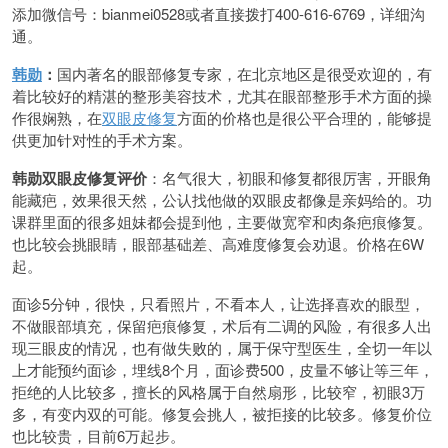
添加微信号：bianmei0528或者直接拨打400-616-6769，详细沟
通。
韩勋
：
国内著名的眼部修复专家，在北京地区是很受欢迎的，有
着比较好的精湛的整形美容技术，尤其在眼部整形手术方面的操
作很娴熟，在
双眼皮修复
方面的价格也是很公平合理的，能够提
供更加针对性的手术方案。
韩勋双眼皮修复评价
：名气很大，初眼和修复都很厉害，开眼角
能藏疤，效果很天然，公认找他做的双眼皮都像是亲妈给的。功
课群里面的很多姐妹都会提到他，主要做宽窄和肉条疤痕修复。
也比较会挑眼睛，眼部基础差、高难度修复会劝退。价格在6W
起。
面诊5分钟，很快，只看照片，不看本人，让选择喜欢的眼型，
不做眼部填充，保留疤痕修复，术后有二调的风险，有很多人出
现三眼皮的情况，也有做失败的，属于保守型医生，全切一年以
上才能预约面诊，埋线8个月，面诊费500，皮量不够让等三年，
拒绝的人比较多，擅长的风格属于自然扇形，比较窄，初眼3万
多，有变内双的可能。修复会挑人，被拒接的比较多。修复价位
也比较贵，目前6万起步。