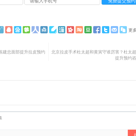
更
陈建忠面部提升拉皮预约
北京拉皮手术杜太超和黄寅守谁厉害？杜太
提升预约