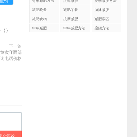
冬季减肥方法
跳绳减肥
夏季减肥方法
减肥晚餐
减肥午餐
游泳减肥
减肥食物
按摩减肥
减肥误区
中年减肥
中年减肥方法
瘦腰方法
多
(
)
下一篇
超黄寅守面部
咨询电话价格
提交评论