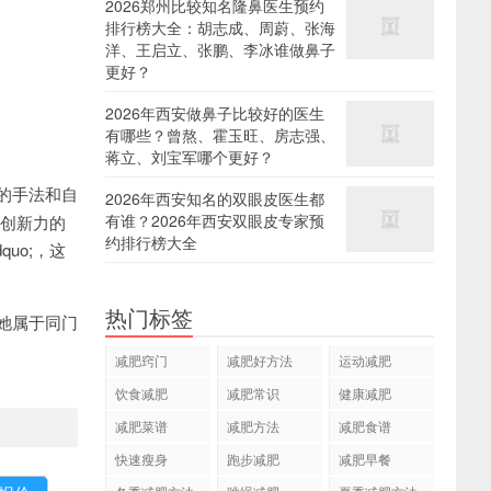
2026郑州比较知名隆鼻医生预约
排行榜大全：胡志成、周蔚、张海
洋、王启立、张鹏、李冰谁做鼻子
更好？
2026年西安做鼻子比较好的医生
有哪些？曾熬、霍玉旺、房志强、
蒋立、刘宝军哪个更好？
的手法和自
2026年西安知名的双眼皮医生都
有谁？2026年西安双眼皮专家预
和创新力的
约排行榜大全
quo;，这
热门标签
她属于同门
减肥窍门
减肥好方法
运动减肥
饮食减肥
减肥常识
健康减肥
减肥菜谱
减肥方法
减肥食谱
快速瘦身
跑步减肥
减肥早餐