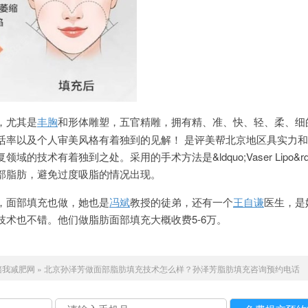
，尤其是
丰胸
和形体雕塑，五官精雕，拥有精、准、快、轻、柔、细
活率以及个人审美风格有着独到的见解！ 是评美帮北京地区具实力
复领域的技术有着独到之处。采用的手术方法是&ldquo;Vaser Lipo&rd
部脂肪，避免过度吸脂的情况出现。
，面部填充也做，她也是
冯斌
教授的徒弟，还有一个
王自谦
医生，是
技术也不错。他们做脂肪面部填充大概收费5-6万。
陪我减肥网
»
北京孙泽芳做面部脂肪填充技术怎么样？孙泽芳脂肪填充咨询预约电话