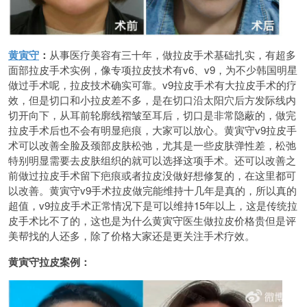
黄寅守
：
从事医疗美容有三十年，做拉皮手术基础扎实，有超多
面部拉皮手术实例，像专项拉皮技术有v6、v9，为不少韩国明星
做过手术呢，拉皮技术确实可靠。v9拉皮手术有大拉皮手术的疗
效，但是切口和小拉皮差不多，是在切口沿太阳穴后方发际线内
切开向下，从耳前轮廓线褶皱至耳后，切口是非常隐蔽的，做完
拉皮手术后也不会有明显疤痕，大家可以放心。黄寅守v9拉皮手
术可以改善全脸及颈部皮肤松弛，尤其是一些皮肤弹性差，松弛
特别明显需要去皮肤组织的就可以选择这项手术。还可以改善之
前做过拉皮手术留下疤痕或者拉皮没做好想修复的，在这里都可
以改善。黄寅守v9手术拉皮做完能维持十几年是真的，所以真的
超值，v9拉皮手术正常情况下是可以维持15年以上，这是传统拉
皮手术比不了的，这也是为什么黄寅守医生做拉皮价格贵但是评
美帮找的人还多，除了价格大家还是更关注手术疗效。
黄寅守拉皮案例：