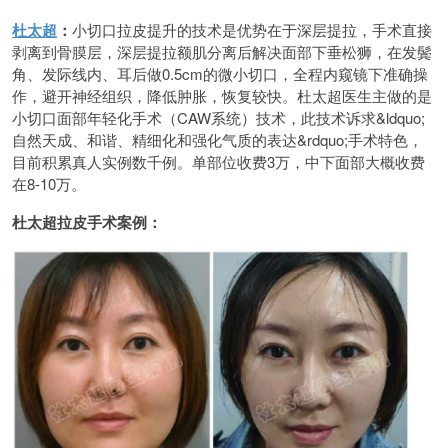
杜太超
：
小切口拉皮提升的技术是优势在于深层提拉，手术直接
剥离到骨膜层，深层提拉额肌分离后解决面部下垂松狮，在发鬓
角、发际线内、耳后做0.5cm的微小切口，全程内窥镜下准确操
作，避开神经组织，降低肿胀，恢复较快。杜太超医生主做的是
小切口面部年轻化手术（CAW系统）技术，此技术诉求&ldquo;
自然天成、和谐、精细化和强化气质的表达&rdquo;手术特色，
目前积累真人实例数千例。单部位收费3万，中下面部大概收费
在8-10万。
杜太超拉皮手术案例：