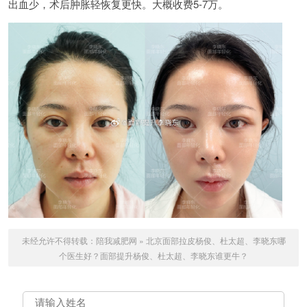
出血少，术后肿胀轻恢复更快。大概收费5-7万。
未经允许不得转载：
陪我减肥网
»
北京面部拉皮杨俊、杜太超、李晓东哪
个医生好？面部提升杨俊、杜太超、李晓东谁更牛？