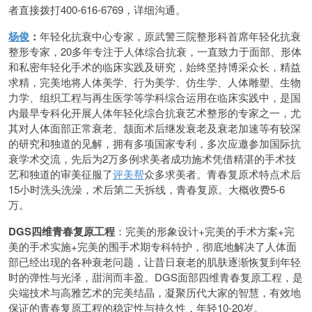
者直接拨打400-616-6769，详细沟通。
杨俊
：
年轻化抗衰中心专家，原武警三院整形科首席年轻化抗衰
整形专家，20多年专注于人体综合抗衰，一直致力于面部、形体
和私密年轻化手术的临床实践及研究，始终坚持博采众长，精益
求精，完美地将人体美学、行为美学、仿生学、人体雕塑、生物
力学、组织工程与再生医学等学科综合运用在临床实践中，是国
内最早专科化开展人体年轻化综合抗衰艺术整形的专家之一，尤
其对人体面部正常衰老、颔面术后继发衰老及衰老加速等有较深
的研究和独道的见解，拥有多项国家专利，多次应邀参加国际抗
衰学术交流，先后为2万多例求美者成功施术凭借精湛的手术技
艺和独道的审美征服了
评美帮
众多求美者。青春复原术特点术后
15小时洗头洗澡，术后第二天拆线，青春复原。大概收费5-6
万。
DGS四维青春复原工程
：完美的形象设计+完美的手术方案+完
美的手术实施+完美的围手术期专科特护，彻底地解决了人体面
部已经出现的各种衰老问题，让昔日衰老的肌肤逐渐恢复到年轻
时的弹性与光泽，甜润而丰盈。DGS面部四维青春复原工程，是
尖端技术与高雅艺术的完美结晶，凝聚历代大家的智慧，有效地
保证的青春复原工程的稳定性与持久性，年轻10-20岁。