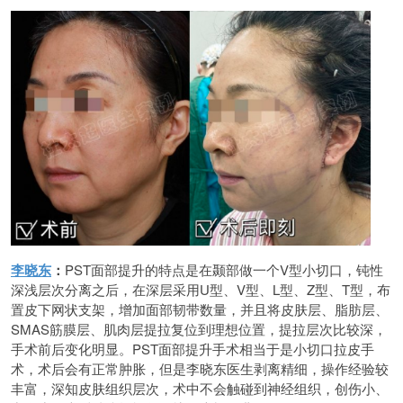
李晓东
：
PST面部提升的特点是在颞部做一个V型小切口，钝性
深浅层次分离之后，在深层采用U型、V型、L型、Z型、T型，布
置皮下网状支架，增加面部韧带数量，并且将皮肤层、脂肪层、
SMAS筋膜层、肌肉层提拉复位到理想位置，提拉层次比较深，
手术前后变化明显。PST面部提升手术相当于是小切口拉皮手
术，术后会有正常肿胀，但是李晓东医生剥离精细，操作经验较
丰富，深知皮肤组织层次，术中不会触碰到神经组织，创伤小、