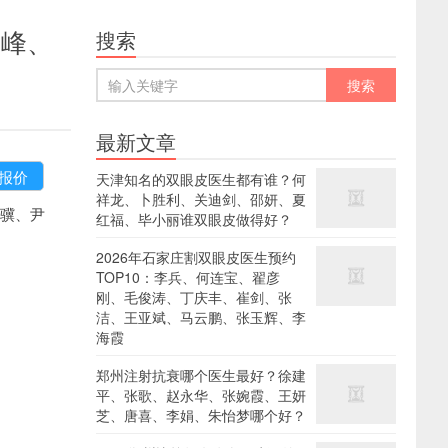
雪峰、
搜索
最新文章
天津知名的双眼皮医生都有谁？何
祥龙、卜胜利、关迪剑、邵妍、夏
骥、尹
红福、毕小丽谁双眼皮做得好？
。
2026年石家庄割双眼皮医生预约
TOP10：李兵、何连宝、翟彦
刚、毛俊涛、丁庆丰、崔剑、张
洁、王亚斌、马云鹏、张玉辉、李
海霞
郑州注射抗衰哪个医生最好？徐建
平、张歌、赵永华、张婉霞、王妍
芝、唐喜、李娟、朱怡梦哪个好？