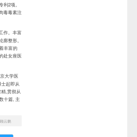
明专利2项。
肉毒毒素注
工作。丰富
轮廓整形。
着丰富的
的处女座医
北京大学医
博士起即从
精,贯彻从
十篇, 主
顾云鹏