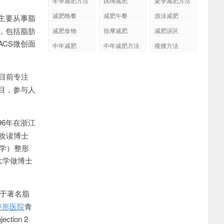
冬季减肥方法
跳绳减肥
夏季减肥方法
减肥晚餐
减肥午餐
游泳减肥
主要从事脂
，包括脂肪
减肥食物
按摩减肥
减肥误区
ACS微创面
中年减肥
中年减肥方法
瘦腰方法
目前专注
目，参与人
96年在浙江
业攻读博士
大学）整形
大学做博士
作于著名脂
整形医院
青
ion 2