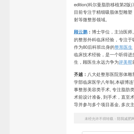
edition(科尔曼脂肪移植
目前专注于精细吸脂体型雕塑
射等微整形领域。
顾云鹏
：
博士学位，主治医师
的整形外科临床经验，专注于
作为80后科班出身的
整形医生
临床技术经验，是一个听得进
生，顾医生永远力争为
评美帮
齐越：
八大处整形医院形体雕
学部临床医学八年制,本硕博
事整形美容类手术, 专注脂肪
术前设计准备, 到手术，直至
导并参与多个项目基金, 多
未经允许不得转载：
陪我减肥