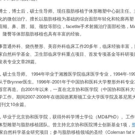
博士，博士后，硕士生导师。现任脂肪移植于体形雕塑中心副主任。
化的微创治疗。擅长以脂肪移植为基础的综合面部年轻化和轮廓再塑
、鼻、唇、颏、颈纹等部位，facetite手术射频治疗面部松弛，M
、隆臀等体部脂肪移植也具有丰富的经验。
事普通外科、烧伤整形、美容外科临床工作20多年，临床经验丰富，
家自然科学基金、卫生部临床学科重点项目、首发专项基金等科研项
发表专业文章28篇。
士生导师。 1994年毕业于湘雅医学院临床医学专业，1994年-19
Brynner医生。1996年-2001年于中国协和医科大学整形外科专
器官再造。自2001年以来，一直在北京协和医学院（中国协和医科
工作。期间2007-2008年在德国德累斯顿工业大学医学院及慕尼黑
期刊文10余篇。
，毕业于北京协和医学院，获得外科学博士学位（MD&PhD）。工
体型雕塑与脂肪移植团队。曾主持北京协和医院博士创新基金1项，
然科学基金研究项目；参与脂肪移植领域的圣经《Coleman fat inject