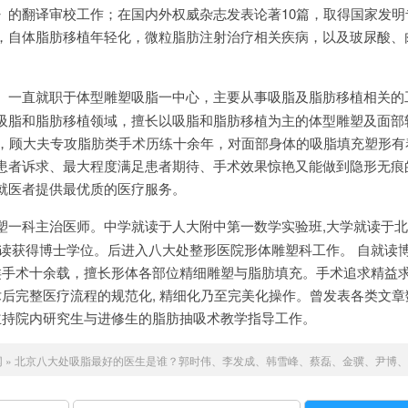
第2版)》的翻译审校工作；在国内外权威杂志发表论著10篇，取得国家发
，自体脂肪移植年轻化，微粒脂肪注射治疗相关疾病，以及玻尿酸、
。一直就职于体型雕塑吸脂一中心，主要从事吸脂及脂肪移植相关的
吸脂和脂肪移植领域，擅长以吸脂和脂肪移植为主的体型雕塑及面部
，顾大夫专攻脂肪类手术历练十余年，对面部身体的吸脂填充塑形有
患者诉求、最大程度满足患者期待、手术效果惊艳又能做到隐形无痕
就医者提供最优质的医疗服务。
塑一科主治医师。中学就读于人大附中第一数学实验班,大学就读于
连读获得博士学位。后进入八大处整形医院形体雕塑科工作。 自就读
类手术十余载，擅长形体各部位精细雕塑与脂肪填充。手术追求精益求
术后完整医疗流程的规范化, 精细化乃至完美化操作。曾发表各类文章数
次主持院内研究生与进修生的脂肪抽吸术教学指导工作。
网
»
北京八大处吸脂最好的医生是谁？郭时伟、李发成、韩雪峰、蔡磊、金骥、尹博、