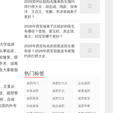
2026郑州比较知名隆鼻医生预约
排行榜大全：胡志成、周蔚、张海
洋、王启立、张鹏、李冰谁做鼻子
更好？
2026年西安做鼻子比较好的医生
有哪些？曾熬、霍玉旺、房志强、
蒋立、刘宝军哪个更好？
京大学临床
2026年西安知名的双眼皮医生都
从事临床、
有谁？2026年西安双眼皮专家预
约排行榜大全
睑修复、眼
手术、游离
及大量吸脂
热门标签
减肥窍门
减肥好方法
运动减肥
任，主要从
饮食减肥
减肥常识
健康减肥
造、腹壁整
减肥菜谱
减肥方法
减肥食谱
余例，自体
前在国内外专
快速瘦身
跑步减肥
减肥早餐