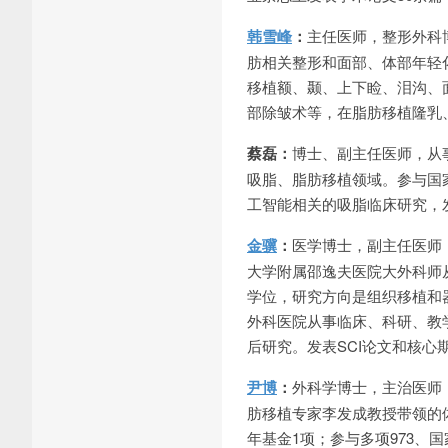
韩雪峰
：
主任医师，整形外科
肪相关整形和面部、体部年轻
移植额、颞、上下睑、泪沟、面颊
部除皱术等，在脂肪移植隆乳
蔡磊：
博士、副主任医师，从
吸脂、脂肪移植领域。参与国
工智能相关的吸脂临床研究，
金骥
：
医学博士，副主任医师，硕
大学附属邵逸夫医院大外科师从于
学位，研究方向是组织移植和
外科医院从事临床、科研、教学
后研究。发表SCI论文和核心
尹博
：
外科学博士，主治医师
肪移植专家李发成教授带领的
年基金1项；参与多项973、国家自