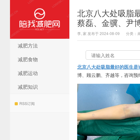
北京八大处吸脂
蔡磊、金骥、尹
李, 家 发布于 2024-08-09
分类：
减肥方法
陪我减肥网
减肥食物
北京八大处吸脂最好的医生是
减肥运动
博、顾云鹏、齐越等，咨询预约添加
减肥知识
RSS订阅