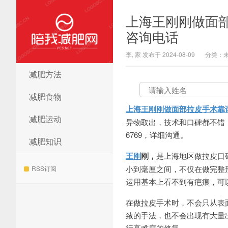
上海王刚刚做面
咨询电话
李, 家 发布于 2024-08-09
分类：
减肥方法
陪我减肥网
减肥食物
上海王刚刚做面部拉皮手术靠
减肥运动
异物取出，技术和口碑都不错，审美
6769，详细沟通。
减肥知识
王刚
刚，
是上海地区做拉皮口
小到毫厘之间，不仅在做完整
RSS订阅
运用基本上看不到有疤痕，可
在做拉皮手术时，不会只从表
致的手法，也不会出现有大量
行高难度的修复。