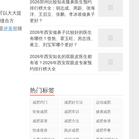
2026郑州比较知名隆鼻医生预约
排行榜大全：胡志成、周蔚、张海
可以大大提
洋、王启立、张鹏、李冰谁做鼻子
在缝合方
更好？
是
评美帮
很
2026年西安做鼻子比较好的医生
有哪些？曾熬、霍玉旺、房志强、
蒋立、刘宝军哪个更好？
2026年西安知名的双眼皮医生都
有谁？2026年西安双眼皮专家预
约排行榜大全
热门标签
减肥窍门
减肥好方法
运动减肥
饮食减肥
减肥常识
健康减肥
减肥菜谱
减肥方法
减肥食谱
快速瘦身
跑步减肥
减肥早餐