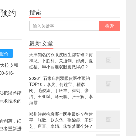
术预约
搜索
最新文章
天津知名的双眼皮医生都有谁？何
祥龙、卜胜利、关迪剑、邵妍、夏
大拉皮和
红福、毕小丽谁双眼皮做得好？
616-
2026年石家庄割双眼皮医生预约
TOP10：李兵、何连宝、翟彦
刚、毛俊涛、丁庆丰、崔剑、张
以把误差缩
洁、王亚斌、马云鹏、张玉辉、李
手术技术的
海霞
郑州注射抗衰哪个医生最好？徐建
平、张歌、赵永华、张婉霞、王妍
的剥离，细
芝、唐喜、李娟、朱怡梦哪个好？
患者重新进