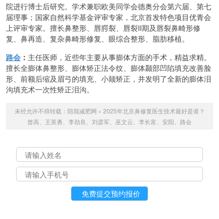
院进行博士后研究。学术兼职欧美同学会德奥分会第六届、第七
届理事；国家自然科学基金评审专家，北京首发特色项目优青会
上评审专家。擅长鼻整形、唇腭裂、唇裂II期及唇裂鼻畸形修
复、鼻再造、复杂鼻畸形修复、眼综合整形、脂肪移植。
路会
：
主任医师，近些年主要从事膨体方面的手术，精益求精。
擅长全膨体鼻整形、膨体矫正法令纹、膨体颞部凹陷填充改善脸
形、前额后缩及眉弓的填充、小颏矫正，并发明了全新的膨体泪
沟填充术一次性矫正泪沟。
未经允许不得转载：
陪我减肥网
»
2025年北京鼻修复医生技术最好是谁？
曾高、王英勇、李劲良、刘彦军、巫文云、李长富、安阳、路会