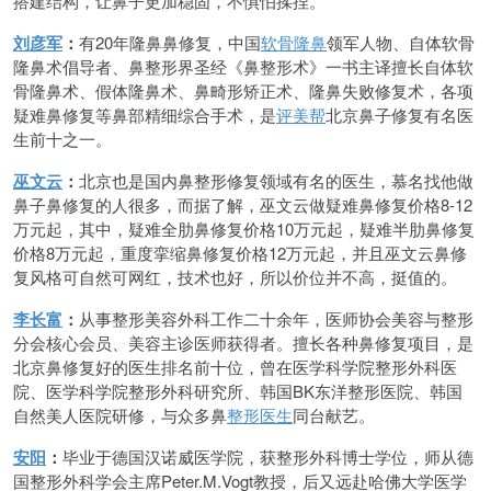
搭建结构，让鼻子更加稳固，不惧怕揉捏。
刘彦军
：
有20年隆鼻鼻修复，中国
软骨隆鼻
领军人物、自体软骨
隆鼻术倡导者、鼻整形界圣经《鼻整形术》一书主译擅长自体软
骨隆鼻术、假体隆鼻术、鼻畸形矫正术、隆鼻失败修复术，各项
疑难鼻修复等鼻部精细综合手术，是
评美帮
北京鼻子修复有名医
生前十之一。
巫文云
：
北京也是国内鼻整形修复领域有名的医生，慕名找他做
鼻子鼻修复的人很多，而据了解，巫文云做疑难鼻修复价格8-12
万元起，其中，疑难全肋鼻修复价格10万元起，疑难半肋鼻修复
价格8万元起，重度挛缩鼻修复价格12万元起，并且巫文云鼻修
复风格可自然可网红，技术也好，所以价位并不高，挺值的。
李长富
：
从事整形美容外科工作二十余年，医师协会美容与整形
分会核心会员、美容主诊医师获得者。擅长各种鼻修复项目，是
北京鼻修复好的医生排名前十位，曾在医学科学院整形外科医
院、医学科学院整形外科研究所、韩国BK东洋整形医院、韩国
自然美人医院研修，与众多鼻
整形医生
同台献艺。
安阳
：
毕业于德国汉诺威医学院，获整形外科博士学位，师从德
国整形外科学会主席Peter.M.Vogt教授，后又远赴哈佛大学医学