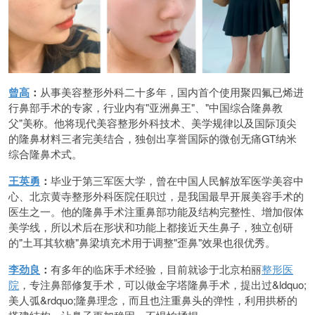
曾高
：
从事美容整形外科二十多年，国内首个使用聚四氟已烯进
行鼻部手术的专家，行业内有"亚洲鼻王"、"中国综合隆鼻教
父"美称。他将现代美容整形外科技术、美学规律以及国际顶尖
的隆鼻材料三者完美结合，独创出享誉国际的微创无痛GT纳米
综合隆鼻术式。
王英勇
：
毕业于第三军医大学，曾在中国人民解放军医学美容中
心、北京黄寺整形外科医院任职过，是我国最早开展美容手术的
医生之一。他的隆鼻手术注重鼻部功能及结构完整性、增加假体
美学线，所以术后在形状和功能上都接近天生鼻子，独立创研
的"土耳其软糖"鼻梁填充术用于调整"歪鼻"效果也很优秀。
李劲良
：
有多年的临床手术经验，目前就诊于北京柏丽
整形医
院
，专注鼻部修复手术，可以做金字塔隆鼻手术，提出过&ldquo;
美人弧&rdquo;隆鼻理念，而且也注重鼻头的弹性，利用拱桥的