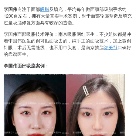
李国伟
专注于面部
吸脂
及填充，平均每年做面颈部吸脂手术约
1200台左右，拥有大量真实手术案例，对于面部轮廓塑造及填充
过量吸脂修复方面具有较深的造诣。
李国伟面部吸脂技术评价：南京吸脂网红医生，不少姐妹都是冲
着李国伟医生的创可贴面吸去的，纯手工的面吸技术，加上微创
针眼，术后无需缝线，也不用带头套，是南京抽脂
评美帮
口碑好
的靠谱医生。
李国伟面部吸脂案例：