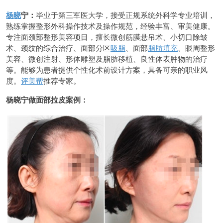
杨晓
宁：
毕业于第三军医大学，接受正规系统外科学专业培训，
熟练掌握整形外科操作技术及操作规范，经验丰富、审美健康。
专注面颈部整形美容项目，擅长微创筋膜悬吊术、小切口除皱
术、颈纹的综合治疗、面部分区
吸脂
、面部
脂肪填充
、眼周整形
美容、微创注射、形体雕塑及脂肪移植、良性体表肿物的治疗
等。能够为患者提供个性化术前设计方案，具备可亲的职业风
度。
评美帮
推荐专家。
杨晓宁做面部拉皮案例：