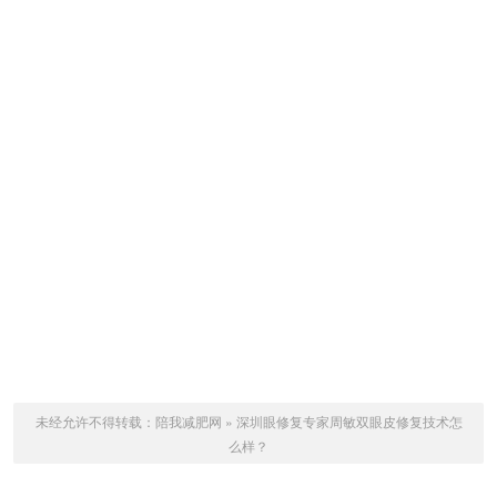
未经允许不得转载：
陪我减肥网
»
深圳眼修复专家周敏双眼皮修复技术怎
么样？