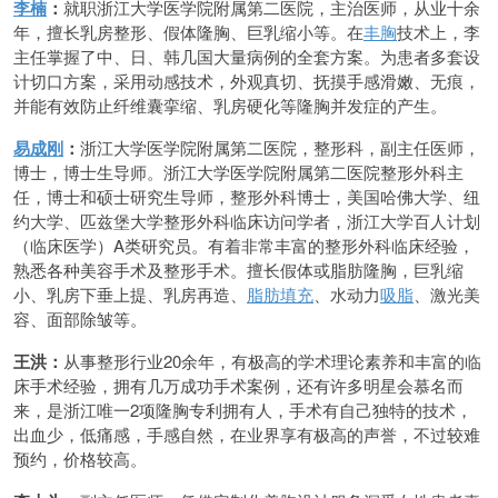
李楠
：
就职浙江大学医学院附属第二医院，主治医师，从业十余
年，擅长乳房整形、假体隆胸、巨乳缩小等。在
丰胸
技术上，李
主任掌握了中、日、韩几国大量病例的全套方案。为患者多套设
计切口方案，采用动感技术，外观真切、抚摸手感滑嫩、无痕，
并能有效防止纤维囊挛缩、乳房硬化等隆胸并发症的产生。
易成刚
：
浙江大学医学院附属第二医院，整形科，副主任医师，
博士，博士生导师。浙江大学医学院附属第二医院整形外科主
任，博士和硕士研究生导师，整形外科博士，美国哈佛大学、纽
约大学、匹兹堡大学整形外科临床访问学者，浙江大学百人计划
（临床医学）A类研究员。有着非常丰富的整形外科临床经验，
熟悉各种美容手术及整形手术。擅长假体或脂肪隆胸，巨乳缩
小、乳房下垂上提、乳房再造、
脂肪填充
、水动力
吸脂
、激光美
容、面部除皱等。
王洪：
从事整形行业20余年，有极高的学术理论素养和丰富的临
床手术经验，拥有几万成功手术案例，还有许多明星会慕名而
来，是浙江唯一2项隆胸专利拥有人，手术有自己独特的技术，
出血少，低痛感，手感自然，在业界享有极高的声誉，不过较难
预约，价格较高。