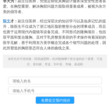
李大为：
副主任医师，凭借定制化美胸设计服务深受女性患者喜
爱。在胸型重塑、解决胸部问题方面取得显著成果，被视为东方
美的倡导者。
陈文
才：
副主任医师，经过深层次的知识学习以及临床记忆的提
升，陈医生不仅成为了浙江地区脂肪整形分会的理事成员，而且
也善于运用现代内窥镜等设备完成。不同形式的隆胸项目，包括
双平面和复合隆胸。且对于乳房整形美容的手术操作有着深刻的
医学见解，善于利用东方美学概念完成各个细节问题的处理，因
此所塑造的胸部形态符合人体的曲线之美。
未经允许不得转载：
陪我减肥网
»
杭州隆胸哪个医生做的好？栗勇、万连
壮、黄剑媚、李波、刘中策、李楠、易成刚