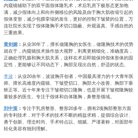
内窥镜辅助下的双平面假体隆乳术，术后乳房下极形态更加饱
满，减少假体向上和向外侧移位的风险及由于胸大肌收缩引起的
假体变形，减少包膜挛缩的发生，更好的控制下皱襞的位置，万
连壮院长实现了假体隆胸手术切口隐蔽、外观逼真、手感自然的
三重效果。
黄剑媚
：
从业30年了，擅长做隆胸的女医生，做隆胸技术的优势
就在于，内窥镜技术操作放大视野，剥离更精细化，准确度高，
正确处理乳腺和胸大肌关系，这样在术后即能保持假体形体的固
定性，更能够让不同动态下，胸部呈现出自然，舒适的状态。
李波
：从业20余年，波波胸开创者，中国最具潜力的十大青年医
师。擅长高难度内窥镜、下皱壁切口、胸部大小改善、胸部下垂
矫正等。近十年来专注下皱褶切口隆胸，也是开展下皱褶隆胸较
量较多的医生。专注于假体和自体隆胸，鼻整形领域。
刘中策
：
专注于乳房整形、整形20多年，拥有2项胸部整形方面
的专利技术，对于手术的技术不断的精益求精，提倡综合设计、
勇于创新、理念时尚、手术特点以、细腻、严谨著称，对面部年
轻化美容有独到理解。