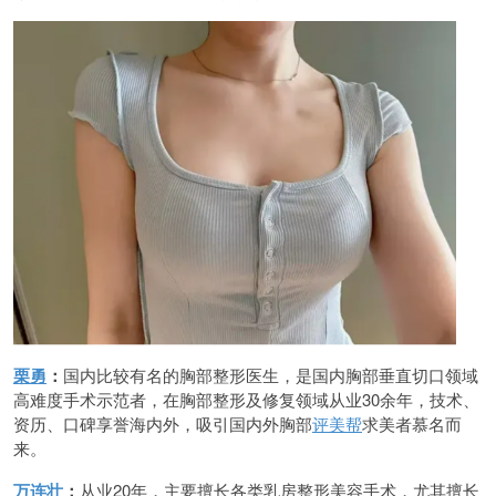
栗勇
：
国内比较有名的胸部整形医生，是国内胸部垂直切口领域
高难度手术示范者，在胸部整形及修复领域从业30余年，技术、
资历、口碑享誉海内外，吸引国内外胸部
评美帮
求美者慕名而
来。
万连壮
：
从业20年，主要擅长各类乳房整形美容手术，尤其擅长