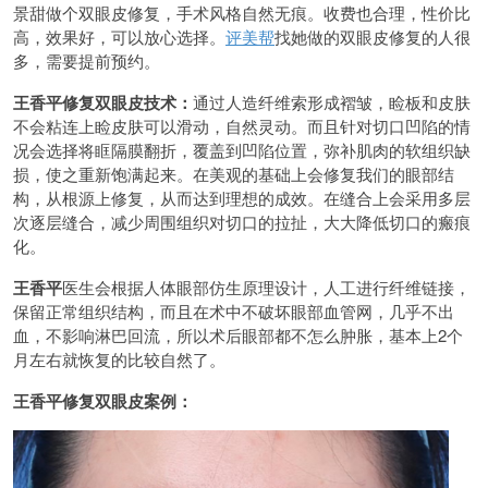
景甜做个双眼皮修复，手术风格自然无痕。收费也合理，性价比
高，效果好，可以放心选择。
评美帮
找她做的双眼皮修复的人很
多，需要提前预约。
王香平修复双眼皮技术：
通过人造纤维索形成褶皱，睑板和皮肤
不会粘连上睑皮肤可以滑动，自然灵动。而且针对切口凹陷的情
况会选择将眶隔膜翻折，覆盖到凹陷位置，弥补肌肉的软组织缺
损，使之重新饱满起来。在美观的基础上会修复我们的眼部结
构，从根源上修复，从而达到理想的成效。在缝合上会采用多层
次逐层缝合，减少周围组织对切口的拉扯，大大降低切口的瘢痕
化。
王香平
医生会根据人体眼部仿生原理设计，人工进行纤维链接，
保留正常组织结构，而且在术中不破坏眼部血管网，几乎不出
血，不影响淋巴回流，所以术后眼部都不怎么肿胀，基本上2个
月左右就恢复的比较自然了。
王香平修复双眼皮案例：