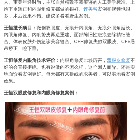
人。审美年轻时尚，主张自然精致不露痕迹的人工美学标准。上
睑下垂矫正和内眼角修复都做的很好。
评美帮
案例和视频也很
多，术后效果不错。建议多看看野生案例。
王恒擅长项目：
微创双眼皮、无痕开内眼角、无痕外眼角延长、
内眼角修复、内眦赘皮再造重建、面部陈旧性疤痕去除精细缝
合、体表皮肤外伤急诊美容缝合、CFR修复失败双眼皮、CFS悬
吊矫正上睑下垂。
王恒修复内眼角技术评价：
内眼角修复比较厉害，
双眼皮修复
不
好的会直接拒绝。也有说做的不怎么样，这个因人而异。还是实
地面诊看案例更好。每天都有来拆线的求美者，可以实地看案例
效果。
王恒双眼皮修复和内眼角修复案例：