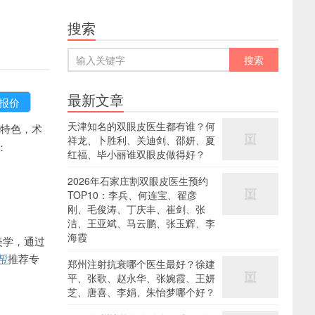
搜索
最新文章
天津知名的双眼皮医生都有谁？何
特色，术
祥龙、卜胜利、关迪剑、邵妍、夏
：
红福、毕小丽谁双眼皮做得好？
2026年石家庄割双眼皮医生预约
TOP10：李兵、何连宝、翟彦
刚、毛俊涛、丁庆丰、崔剑、张
洁、王亚斌、马云鹏、张玉辉、李
海霞
美学，通过
帮
推荐专
郑州注射抗衰哪个医生最好？徐建
平、张歌、赵永华、张婉霞、王妍
芝、唐喜、李娟、朱怡梦哪个好？