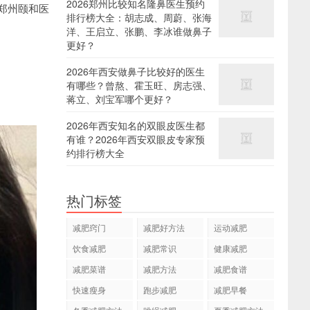
2026郑州比较知名隆鼻医生预约
郑州颐和医
排行榜大全：胡志成、周蔚、张海
洋、王启立、张鹏、李冰谁做鼻子
更好？
2026年西安做鼻子比较好的医生
有哪些？曾熬、霍玉旺、房志强、
蒋立、刘宝军哪个更好？
2026年西安知名的双眼皮医生都
有谁？2026年西安双眼皮专家预
约排行榜大全
热门标签
减肥窍门
减肥好方法
运动减肥
饮食减肥
减肥常识
健康减肥
减肥菜谱
减肥方法
减肥食谱
快速瘦身
跑步减肥
减肥早餐