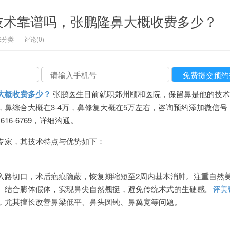
技术靠谱吗，张鹏隆鼻大概收费多少？
未分类
评论(0)
大概收费多少？
张鹏医生目前就职郑州颐和医院，保留鼻是他的技术
鼻综合大概在3-4万，鼻修复大概在5万左右，咨询预约添加微信号
0-616-6769，详细沟通。
专家，其技术特点与优势如下：
入路切口，术后疤痕隐蔽，恢复期缩短至2周内基本消肿。注重自然
）结合膨体假体，实现鼻尖自然翘挺，避免传统术式的生硬感。
评美
，尤其擅长改善鼻梁低平、鼻头圆钝、鼻翼宽等问题。