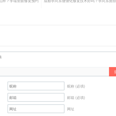
么样？李瑞萱眼修复预约
成都李向东做馒化修复技术好吗？李向东面
昵称 (必填)
邮箱 (必填)
网址