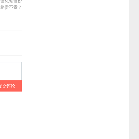
部馒化修复价
格贵不贵？
提交评论