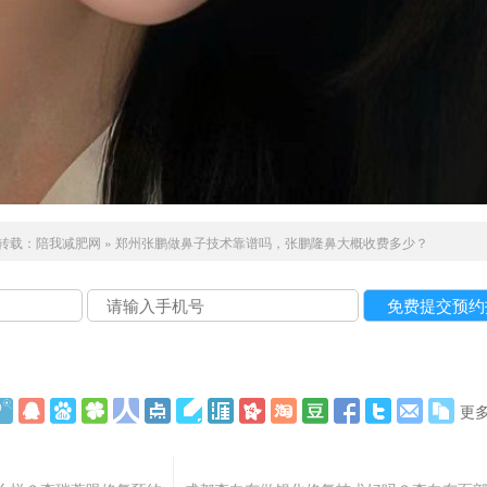
转载：
陪我减肥网
»
郑州张鹏做鼻子技术靠谱吗，张鹏隆鼻大概收费多少？
更