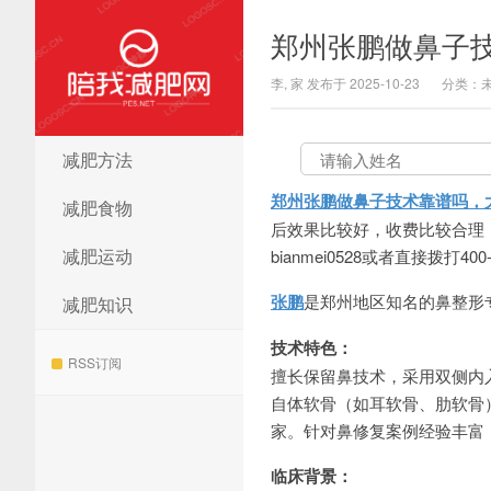
郑州张鹏做鼻子
李, 家 发布于 2025-10-23
分类：
减肥方法
陪我减肥网
郑州张鹏做鼻子技术靠谱吗，
减肥食物
后效果比较好，收费比较合理，
减肥运动
bianmei0528或者直接拨打40
张鹏
是郑州地区知名的鼻整形
减肥知识
技术特色：
RSS订阅
擅长保留鼻技术，采用双侧内
自体软骨（如耳软骨、肋软骨
家。针对鼻修复案例经验丰富
临床背景：