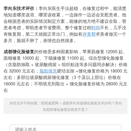
李向东技术评价：
李向东医生手法超稳，在修复过程中，能清楚
地知道哪里该溶、哪里该收紧，一边操作一边还会安慰患者。他
会根据患者的实际情况制定方案，能修的地方绝不建议全取，替
患者考虑，帮助患者节省费用。整个修复过程
时间
不长，几乎没
有恢复期，第二天就能正常出门，例如有
评美帮
求美者做完一个
多月，脸就不肿了，表情也自然很多。
成都馒化脸修复
的价格受多种因素影响，苹果肌修复 12000 起、
面颊修复 10000 起、下颌缘修复 11000 起。综合型馒化脸修复
（含脂肪抽取 + 玻尿酸残留 + 组织粘连等多问题同步解决）价格
在 32000 元左右；
脂肪填充
硬结去除 +馒化修复价格为 18000 元
左右；多部位玻尿酸残留馒化修复（3 个及以上部位）价格在
16000 元左右；不明填充剂取出 + 馒化脸修复价格为 28000 元左
右
未经允许不得转载：
陪我减肥网
»
成都李向东做馒化修复技术好吗？李向
东面部馒化修复价格贵不贵？