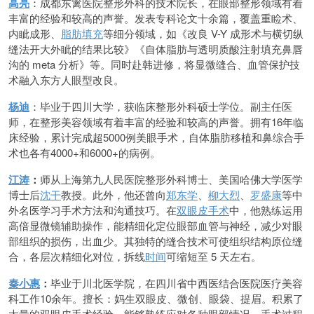
高亮
：成都东篱医院整形外科的技术院长，在眼部整形领域有着
丰富的经验和较高的声誉。发表专科论文十余篇，覆盖重睑术、
内眦成形、
脂肪填充
等细分领域，如《改良 V-Y 成形术与横切纵
缝法开大外眦的结果比较》《自体脂肪与透明质酸注射填充鼻唇
沟的 meta 分析》等。同时赴韩进修，将显微缝合、血管保护技
术融入东方人眼型改良。
杨迪
：毕业于四川大学，获临床整形外科硕士学位。副主任医
师，在整形美容领域有着丰富的经验和较高的声誉。拥有16年临
床经验，累计完成超5000例美眼手术，自体脂肪移植和鼻综合手
术也各有4000+和6000+的病例。
江涛
：
师从上海第九人民医院整形外科博士、美国哈佛大学医学
博士后
沈干
教授。此外，他还曾向
郑东学
、
柳大烈
、
罗盛康
等中
外名医学习手术方法和沟通技巧。在
双眼皮手术
中，他熟练运用
高倍显微镜辅助操作，能精细化定位眼部血管与神经，减少对眼
部组织的损伤，出血少。其独特的缝合技术可使组织结构原位缝
合，各层次精细化对位，拆线
时间
可缩短至 5 天左右。
秦小惠
：
毕业于川北医学院，在四川省中西医结合医院医疗美容
科工作10余年。擅长：妈生双眼皮、微创、眼袋、提眉。积累了
大量的双眼皮手术经验，能够熟练应对各种眼部情况，手术过程