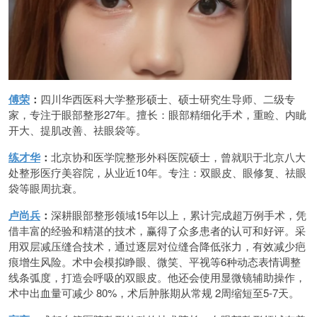
傅荣
：
四川华西医科大学整形硕士、硕士研究生导师、二级专
家，专注于眼部整形27年。擅长：眼部精细化手术，重睑、内眦
开大、提肌改善、祛眼袋等。
练才华
：
北京协和医学院整形外科医院硕士，曾就职于北京八大
处整形医疗美容院，从业近10年。专注：双眼皮、眼修复、祛眼
袋等眼周抗衰。
卢尚兵
：
深耕眼部整形领域15年以上，累计完成超万例手术，凭
借丰富的经验和精湛的技术，赢得了众多患者的认可和好评。采
用双层减压缝合技术，通过逐层对位缝合降低张力，有效减少疤
痕增生风险。术中会模拟睁眼、微笑、平视等6种动态表情调整
线条弧度，打造会呼吸的双眼皮。他还会使用显微镜辅助操作，
术中出血量可减少 80%，术后肿胀期从常规 2周缩短至5-7天。