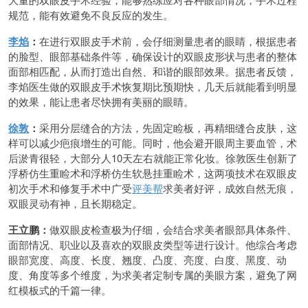
规范，能有效避免不良反应的发生。
李焰
：
在进行双眼皮手术前，会仔细测量患者的眼睛，根据患者
的脸型、眼部基础条件等，确保设计的双眼皮形状与患者的整体
面部相匹配，从而打造出自然、和谐的眼部效果。据患者反馈，
李焰医生做的双眼皮手术恢复期比预期快，几天后就能看到明显
的效果，能让患者尽快拥有美丽的眼睛。
徐敦
：
采用分层缝合的方法，先固定睑板，再精细缝合皮肤，这
样可以减少疤痕增生的可能。同时，他会避开眼周主要血管，术
后淤青很轻，大部分人10天左右就能正常化妆。徐敦医生创新了
浮桥仿生重睑术和浮桥仿生软悬挂重睑术，这两项技术在双眼皮
初次手术和修复手术中广受
评美帮
求美者好评，成效自然无痕，
双眼灵动有神，且长期稳定。
王立鹏：
做双眼皮检查极为仔细，会结合求美者眼部具体条件、
面部情况、职业以及喜欢的双眼皮类型等进行设计。他综合考虑
眼部宽度、高度、长度、翘度、凸度、亮度、白度、黑度、动
度、角度等多个维度，为求美者定制专属的美眼方案，避免了网
红模板式的千篇一律。