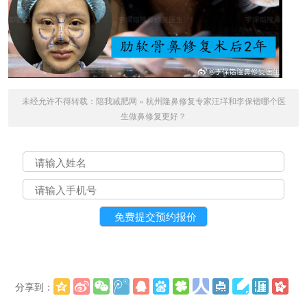
未经允许不得转载：
陪我减肥网
»
杭州隆鼻修复专家汪垟和李保锴哪个医
生做鼻修复更好？
分享到：
更多
(
)