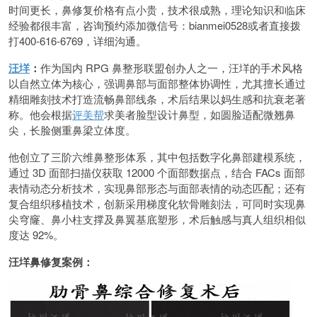
时间更长，鼻修复价格有点小贵，技术很成熟，理论知识和临床
经验都很丰富，咨询预约添加微信号：bianmei0528或者直接拨
打400-616-6769，详细沟通。
汪垟
：
作为国内 RPG 鼻整形联盟创办人之一，汪垟的手术风格
以自然立体为核心，强调鼻部与面部整体协调性，尤其擅长通过
精细雕刻技术打造流畅鼻部线条，术后结果以妈生感和抗衰老著
称。他会根据
评美帮
求美者脸型设计鼻型，如圆脸适配微翘鼻
尖，长脸侧重鼻梁立体度。
他创立了三阶六维鼻整形体系，其中包括数字化鼻部建模系统，
通过 3D 面部扫描仪获取 12000 个面部数据点，结合 FACs 面部
表情动态分析技术，实现鼻部形态与面部表情的动态匹配；还有
复合组织移植技术，创新采用梯度化软骨雕刻法，可同时实现鼻
尖穹窿、鼻小柱支撑及鼻翼基底塑形，术后触感与真人组织相似
度达 92%。
汪垟鼻修复案例：