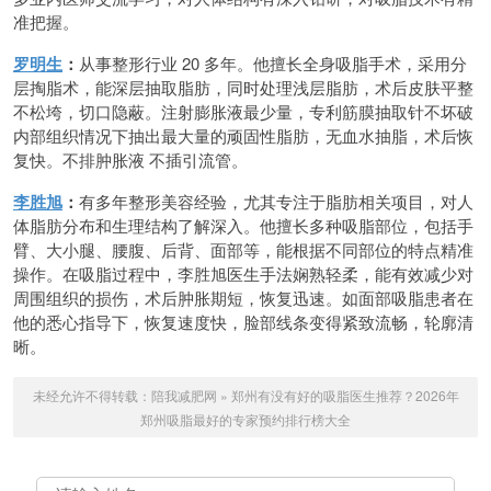
准把握。
罗明生
：
从事整形行业 20 多年。他擅长全身吸脂手术，采用分
层掏脂术，能深层抽取脂肪，同时处理浅层脂肪，术后皮肤平整
不松垮，切口隐蔽。注射膨胀液最少量，专利筋膜抽取针不坏破
内部组织情况下抽出最大量的顽固性脂肪，无血水抽脂，术后恢
复快。不排肿胀液 不插引流管。
李胜旭
：
有多年整形美容经验，尤其专注于脂肪相关项目，对人
体脂肪分布和生理结构了解深入。他擅长多种吸脂部位，包括手
臂、大小腿、腰腹、后背、面部等，能根据不同部位的特点精准
操作。在吸脂过程中，李胜旭医生手法娴熟轻柔，能有效减少对
周围组织的损伤，术后肿胀期短，恢复迅速。如面部吸脂患者在
他的悉心指导下，恢复速度快，脸部线条变得紧致流畅，轮廓清
晰。
未经允许不得转载：
陪我减肥网
»
郑州有没有好的吸脂医生推荐？2026年
郑州吸脂最好的专家预约排行榜大全