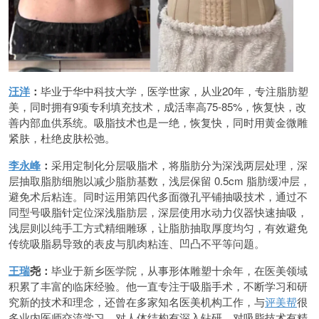
汪洋
：
毕业于华中科技大学，医学世家，从业20年，专注脂肪塑
美，同时拥有9项专利填充技术，成活率高75-85%，恢复快，改
善内部血供系统。吸脂技术也是一绝，恢复快，同时用黄金微雕
紧肤，杜绝皮肤松弛。
李永峰
：
采用定制化分层吸脂术，将脂肪分为深浅两层处理，深
层抽取脂肪细胞以减少脂肪基数，浅层保留 0.5cm 脂肪缓冲层，
避免术后粘连。同时运用第四代多面微孔平铺抽吸技术，通过不
同型号吸脂针定位深浅脂肪层，深层使用水动力仪器快速抽吸，
浅层则以纯手工方式精细雕琢，让脂肪抽取厚度均匀，有效避免
传统吸脂易导致的表皮与肌肉粘连、凹凸不平等问题。
王瑞
尧：
毕业于新乡医学院，从事形体雕塑十余年，在医美领域
积累了丰富的临床经验。他一直专注于吸脂手术，不断学习和研
究新的技术和理念，还曾在多家知名医美机构工作，与
评美帮
很
多业内医师交流学习，对人体结构有深入钻研，对吸脂技术有精