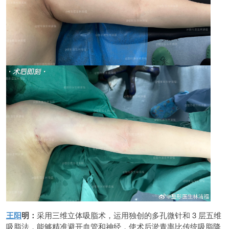
王阳
明：
采用三维立体吸脂术，运用独创的多孔微针和 3 层五维
吸脂法，能够精准避开血管和神经，使术后淤青率比传统吸脂降