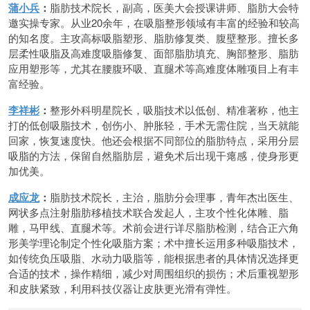
蒲小兵
：
脂肪技术院长，副高，医美大会授课讲师、脂肪大会特
邀实操专家。从业20余年，在吸脂整形领域有丰富的经验和较高
的知名度。主攻高标吸脂塑形、脂肪修复类、腹壁整形。擅长多
层柔性吸脂及高难度吸脂修复、面部脂肪填充、胸部整形、脂肪
应用塑形等，尤其在腰腹环吸、直腿术等高难度体雕项目上有丰
富经验。
李祥彬
：
整形外科明星院长，吸脂技术以低创、精准著称，他主
打的低创吸脂技术，创伤小、肿胀轻，手术无需住院，当天就能
回家，恢复速度快。他还会根据不同部位的脂肪特点，采用分层
吸脂的方法，保留自然脂肪层，避免术后出现干瘪感，使身形更
加优美。
成应龙
：
脂肪技术院长，主治，脂肪分会理事，青年杰出医生、
网状多点注射脂肪移植技术联合发起人，主攻个性化体雕、脂
雕，马甲线、直腿术等。术前会进行详尽脂肪检测，结合正六角
形美学理论制定个性化吸脂方案；术中擅长运用多种吸脂技术，
如传统负压吸脂、水动力吸脂等，能根据患者的具体情况选择更
合适的技术，操作精细，减少对周围组织的损伤；术后重视塑形
和皮肤紧致，利用科技仪器让皮肤更光滑有弹性。