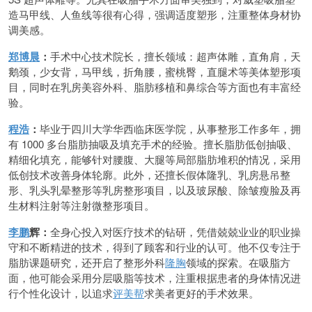
造马甲线、人鱼线等很有心得，强调适度塑形，注重整体身材协
调美感。
郑博晨
：
手术中心技术院长，擅长领域：超声体雕，直角肩，天
鹅颈，少女背，马甲线，折角腰，蜜桃臀，直腿术等美体塑形项
目，同时在乳房美容外科、脂肪移植和鼻综合等方面也有丰富经
验。
程浩
：
毕业于四川大学华西临床医学院，从事整形工作多年，拥
有 1000 多台脂肪抽吸及填充手术的经验。擅长脂肪低创抽吸、
精细化填充，能够针对腰腹、大腿等局部脂肪堆积的情况，采用
低创技术改善身体轮廓。此外，还擅长假体隆乳、乳房悬吊整
形、乳头乳晕整形等乳房整形项目，以及玻尿酸、除皱瘦脸及再
生材料注射等注射微整形项目。
李鹏
辉：
全身心投入对医疗技术的钻研，凭借兢兢业业的职业操
守和不断精进的技术，得到了顾客和行业的认可。他不仅专注于
脂肪课题研究，还开启了整形外科
隆胸
领域的探索。在吸脂方
面，他可能会采用分层吸脂等技术，注重根据患者的身体情况进
行个性化设计，以追求
评美帮
求美者更好的手术效果。