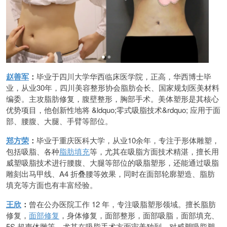
赵善军
：
毕业于四川大学华西临床医学院，正高，华西博士毕
业，从业30年，四川美容整形协会脂肪会长、国家规划医美材料
编委。主攻脂肪修复，腹壁整形，胸部手术。美体塑形是其核心
优势项目，他创新性地将 &ldquo;零式吸脂技术&rdquo; 应用于面
部、腰腹、大腿、手臂等部位。
郑方荣
：
毕业于重庆医科大学，从业10余年，专注于形体雕塑，
包括吸脂、各种
脂肪填充
等，尤其在吸脂方面技术精湛，擅长用
威塑吸脂技术进行腰腹、大腿等部位的吸脂塑形，还能通过吸脂
雕刻出马甲线、A4 折叠腰等效果，同时在面部轮廓塑造、脂肪
填充等方面也有丰富经验。
王欣
：
曾在公办医院工作 12 年，专注吸脂塑形领域。擅长脂肪
修复，
面部修复
，身体修复，面部整形，面部吸脂，面部填充、
5S 超声体雕等。尤其在吸脂手术方面审美独到，对威塑吸脂塑