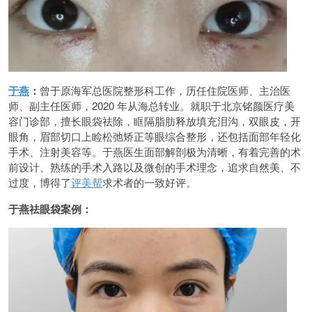
于燕
：
曾于原海军总医院整形科工作，历任住院医师、主治医
师、副主任医师，2020 年从海总转业。就职于北京铭颜医疗美
容门诊部，擅长眼袋祛除，眶隔脂肪释放填充泪沟，双眼皮，开
眼角，眉部切口上睑松弛矫正等眼综合整形，还包括面部年轻化
手术、注射美容等。于燕医生面部解剖极为清晰，有着完善的术
前设计、熟练的手术入路以及微创的手术理念，追求自然美、不
过度，博得了
评美帮
求术者的一致好评。
于燕祛眼袋案例：