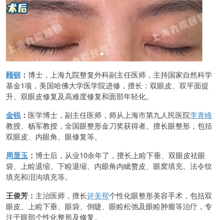
顾钏
：
博士，上海九院整复外科副主任医师，主持国家自然科学
基金1项，美国哈佛大学医学院进修，擅长：双眼皮、双平面提
升、双眼皮修复及高难度修复和面部年轻化。
金锐
：
医学博士，副主任医师，师从上海市第九人民医院
李青峰
教授、杨军教授，全国眼整形金刀奖获得者。擅长眼整形，包括
双眼皮、内眼角、眼修复等。
周显玉
：
博士后，从业10余年了，擅长上睑下垂、双眼皮祛眼
袋、上睑退缩、下睑退缩、内眼角内眦赘皮、眼窝填充、法令纹
填充和泪沟填充等。
王俊芳：
主治医师，擅长
评美帮
个性化眼整形美容手术，包括双
眼皮、上睑下垂、眼袋、倒睫、眼睑松弛及眼睑肿瘤等治疗，专
注于眼部个性化整形及修复。