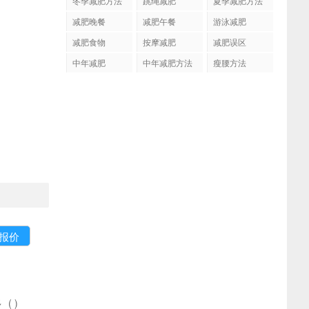
冬季减肥方法
跳绳减肥
夏季减肥方法
减肥晚餐
减肥午餐
游泳减肥
减肥食物
按摩减肥
减肥误区
中年减肥
中年减肥方法
瘦腰方法
多
(
)