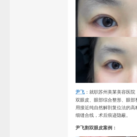
尹飞
：就职苏州美莱美容医院
双眼皮、眼部综合整形、眼部
用接近纯自然解剖复位法的高
细缝合线，术后痕迹隐蔽。
尹飞割双眼皮案例：