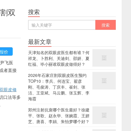
飞割双
搜索
最新文章
天津知名的双眼皮医生都有谁？何
祥龙、卜胜利、关迪剑、邵妍、夏
尹飞医
红福、毕小丽谁双眼皮做得好？
8或者直接
2026年石家庄割双眼皮医生预约
TOP10：李兵、何连宝、翟彦
刚、毛俊涛、丁庆丰、崔剑、张
双眼皮修
洁、王亚斌、马云鹏、张玉辉、李
切口法等多
海霞
。
郑州注射抗衰哪个医生最好？徐建
平、张歌、赵永华、张婉霞、王妍
芝、唐喜、李娟、朱怡梦哪个好？