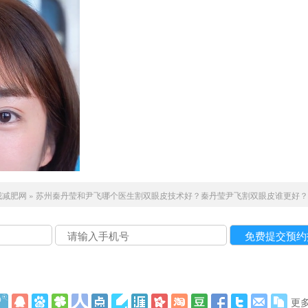
我减肥网
»
苏州秦丹莹和尹飞哪个医生割双眼皮技术好？秦丹莹尹飞割双眼皮谁更好？
更