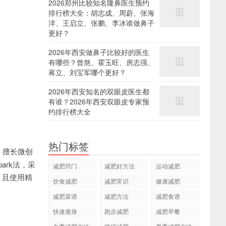
2026郑州比较知名隆鼻医生预约
排行榜大全：胡志成、周蔚、张海
洋、王启立、张鹏、李冰谁做鼻子
更好？
2026年西安做鼻子比较好的医生
有哪些？曾熬、霍玉旺、房志强、
蒋立、刘宝军哪个更好？
2026年西安知名的双眼皮医生都
有谁？2026年西安双眼皮专家预
约排行榜大全
热门标签
。擅长微创
rk法，采
减肥窍门
减肥好方法
运动减肥
，且使用精
饮食减肥
减肥常识
健康减肥
减肥菜谱
减肥方法
减肥食谱
快速瘦身
跑步减肥
减肥早餐