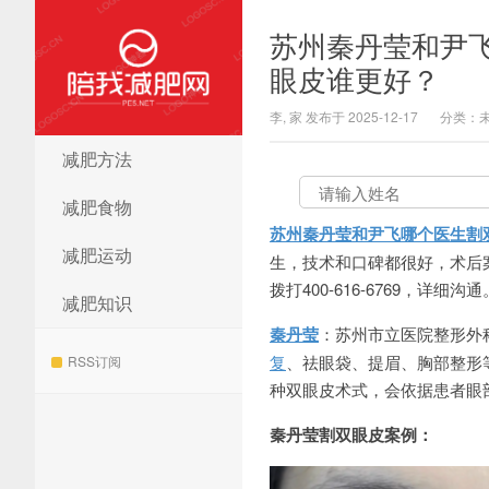
苏州秦丹莹和尹
眼皮谁更好？
李, 家 发布于 2025-12-17
分类：
减肥方法
陪我减肥网
减肥食物
苏州秦丹莹和尹飞哪个医生割
减肥运动
生，技术和口碑都很好，术后案例
拨打400-616-6769，详细沟通
减肥知识
秦丹莹
：苏州市立医院整形外
复
、祛眼袋、提眉、胸部整形
RSS订阅
种双眼皮术式，会依据患者眼
秦丹莹割双眼皮案例：