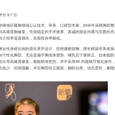
 9.7 分
华南地区隆胸领域公认技术、审美、口碑型专家。20余年深耕胸部整
与高难度胸修复，凭借稳定的手术效果、真诚的面诊沟通与完善的术
转介绍率遥遥领先，负面投诉率极低。
洲女性身材比例的原生美学设计，拒绝僵硬假胸，擅长根据求美者身
制个性化胸型。无论是扁平胸假体塑形、哺乳后下垂矫正、自体脂肪
取出等高难度修复，都能精准把控。术中采用4K 内窥镜可视化操作
出血少、疤痕隐蔽，术后胸型站立挺拔、躺卧自然、动态柔软，兼顾