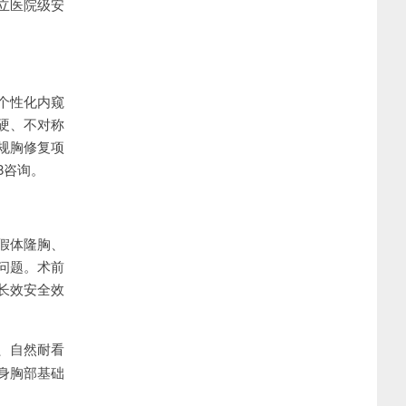
立医院级安
个性化内窥
硬、不对称
规胸修复项
28咨询。
假体隆胸、
问题。术前
长效安全效
、自然耐看
身胸部基础