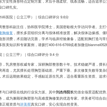
东方女性身形特点定制方案，术后手感柔软、线条流畅，适合追求公
业口碑扎实。
科医院｜公立三甲）｜综合口碑评分 9.6分
房整形科副主任，协和医学院博士，美国密歇根大学访问学者。主打
隆胸修复
，擅长多层组织分离与假体精准放置，解决假体边缘感、僵
隐形消费，术后随访完善，学术与临床经验兼备，适配初胸打造与常
知识和专家案例，请拨打400-616-6769或者加微信bianmei05
｜公立三甲）｜综合口碑评分 9.4 分
导，乳房整形权威专家，深耕胸部整形数十年。技术稳健严谨，擅长
房再造，尤其擅长处理胸型基础差、严重下垂、多次修复失败等复杂
，术后远期效果稳定，手感贴近原生乳房，适合看重医生资质、追求
术与口碑双在线的行业实力派。其中
刘杰伟院长
凭借全场景适配优势
务，成为兼顾初胸塑形与高难度胸修复的优选专家。求美者可结合自
准正规资质与
评美帮
真实口碑，安心实现自然变美。