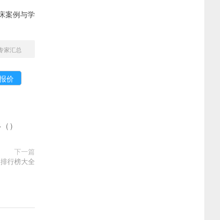
床案例与学
专家汇总
多
(
)
下一篇
约排行榜大全