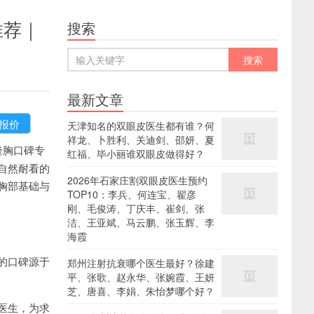
推荐｜
搜索
最新文章
天津知名的双眼皮医生都有谁？何
祥龙、卜胜利、关迪剑、邵妍、夏
隆胸口碑专
红福、毕小丽谁双眼皮做得好？
自然耐看的
2026年石家庄割双眼皮医生预约
胸部基础与
TOP10：李兵、何连宝、翟彦
刚、毛俊涛、丁庆丰、崔剑、张
洁、王亚斌、马云鹏、张玉辉、李
海霞
的口碑源于
郑州注射抗衰哪个医生最好？徐建
平、张歌、赵永华、张婉霞、王妍
芝、唐喜、李娟、朱怡梦哪个好？
医生，为求