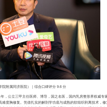
院附属同济医院）｜综合口碑评分 9.6 分
 余年，公立三甲主任医师、博导，国之名医，国内乳房整形界权威专
高难度胸修复。凭借扎实的解剖学功底与成熟的软组织剥离技术，修