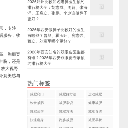
2026郑州比较知名隆鼻医生预约
排行榜大全：胡志成、周蔚、张海
洋、王启立、张鹏、李冰谁做鼻子
更好？
形，专注
2026年西安做鼻子比较好的医生
后服务，收
有哪些？曾熬、霍玉旺、房志强、
蒋立、刘宝军哪个更好？
2026年西安知名的双眼皮医生都
高、胸廓宽
有谁？2026年西安双眼皮专家预
丰胸，还是
约排行榜大全
，放大视野
外观美感与
热门标签
减肥窍门
减肥好方法
运动减肥
饮食减肥
减肥常识
健康减肥
减肥菜谱
减肥方法
减肥食谱
快速瘦身
跑步减肥
减肥早餐