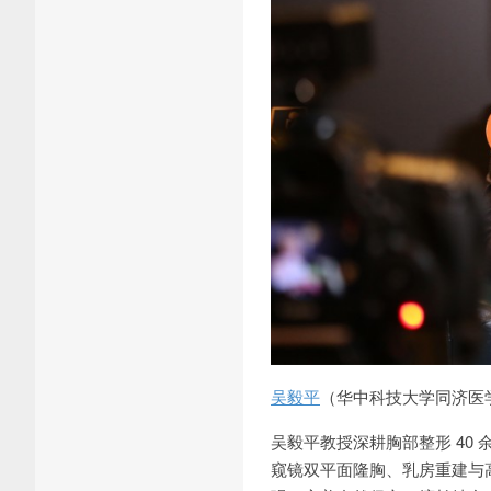
吴毅平
（华中科技大学同济医学
吴毅平教授深耕胸部整形 40
窥镜双平面隆胸、乳房重建与