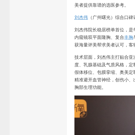
美者提供靠谱的选医参考。
刘杰伟
（广州曙光）综合口碑评分
刘杰伟院长稳居榜单首位，是
内窥镜双平面隆胸、复合
丰胸
获海量评美帮求美者认可，客
技术层面，刘杰伟主打贴合亚
度、乳腺基础及气质风格，定
假体移位、包膜挛缩、奥美定
精准避开血管神经，创伤小、
胸部生理功能。