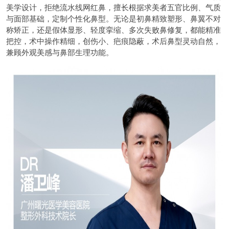
美学设计，拒绝流水线网红鼻，擅长根据求美者五官比例、气质
与面部基础，定制个性化鼻型。无论是初鼻精致塑形、鼻翼不对
称矫正，还是假体显形、轻度挛缩、多次失败鼻修复，都能精准
把控，术中操作精细，创伤小、疤痕隐蔽，术后鼻型灵动自然，
兼顾外观美感与鼻部生理功能。