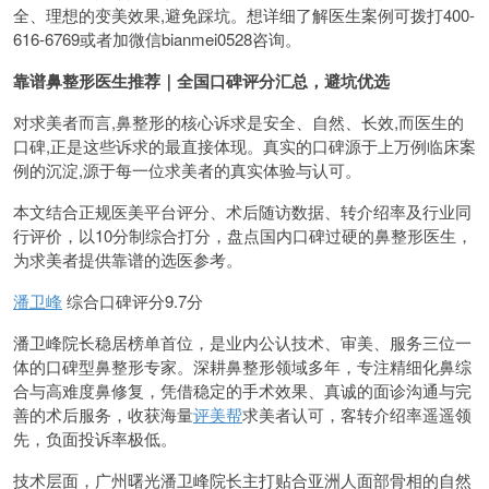
全、理想的变美效果,避免踩坑。想详细了解医生案例可拨打400-
616-6769或者加微信bianmei0528咨询。
靠谱鼻整形医生推荐｜全国口碑评分汇总，避坑优选
对求美者而言,鼻整形的核心诉求是安全、自然、长效,而医生的
口碑,正是这些诉求的最直接体现。真实的口碑源于上万例临床案
例的沉淀,源于每一位求美者的真实体验与认可。
本文结合正规医美平台评分、术后随访数据、转介绍率及行业同
行评价，以10分制综合打分，盘点国内口碑过硬的鼻整形医生，
为求美者提供靠谱的选医参考。
潘卫峰
综合口碑评分9.7分
潘卫峰院长稳居榜单首位，是业内公认技术、审美、服务三位一
体的口碑型鼻整形专家。深耕鼻整形领域多年，专注精细化鼻综
合与高难度鼻修复，凭借稳定的手术效果、真诚的面诊沟通与完
善的术后服务，收获海量
评美帮
求美者认可，客转介绍率遥遥领
先，负面投诉率极低。
技术层面，广州曙光潘卫峰院长主打贴合亚洲人面部骨相的自然