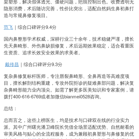
架塑形，解决假体透光、僵硬问题，疤痕控制出色。收费透明无
隐形消费，术后随访完善，性价比突出，适配自然妈生鼻初鼻打
造与常规鼻修复项目。
范飞
｜综合口碑评分9.4分
国内鼻整形学术权威，深耕行业三十余年，技术稳健严谨，擅长
先天鼻畸形、外伤鼻缺损修复，术后远期效果稳定，适合看重医
生资质、追求长效安全效果的求美者。
戴传昌
｜综合口碑评分9.3分
复杂鼻修复标杆医师，专注唇裂鼻畸形、全鼻再造等高难度项
目，擅长解剖结构重建，专攻外院拒诊的疑难鼻部问题，解决复
杂鼻畸形能力业内顶尖。如需了解更多医美知识和专家案例，请
拨打400-616-6769或者加微信bianmei0528咨询。
总结：
总而言之，这些上榜医生，均是技术与口碑双在线的行业实力
派。其中广州曙光潘卫峰院长凭借全场景适配优势、自然耐看的
审美风格与贴心的全流程服务，成为兼顾初鼻塑形与鼻修复的优