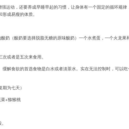
，增强运动，还要养成早睡早起的习惯，让身体有一个固定的循环规律
和形成易瘦的体质。
右的酸奶（酸奶要选择脱脂无糖的原味酸奶）一个水煮蛋，一个火龙果
三次或者是五次来食用。
。缓解食欲的首选食物是白水或者淡茶水。实在无法控制时，可以吃
复期为七天）
蔬菜+猕猴桃
段。