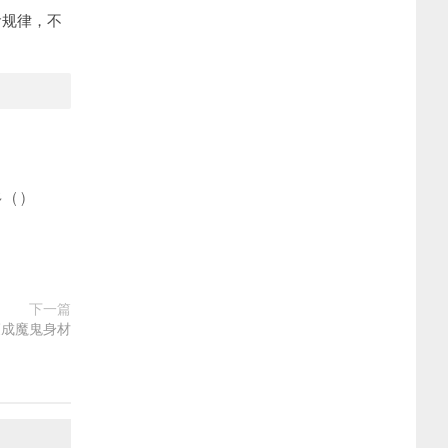
食规律，不
多
(
)
下一篇
瘦成魔鬼身材