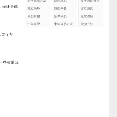
冬季减肥方法
跳绳减肥
夏季减肥方法
，保证身体
减肥晚餐
减肥午餐
游泳减肥
减肥食物
按摩减肥
减肥误区
中年减肥
中年减肥方法
瘦腰方法
和两个苹
一些黄瓜或