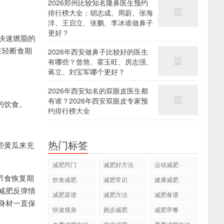
2026郑州比较知名隆鼻医生预约
排行榜大全：胡志成、周蔚、张海
洋、王启立、张鹏、李冰谁做鼻子
更好？
快速燃脂的
在轻断食期
2026年西安做鼻子比较好的医生
有哪些？曾熬、霍玉旺、房志强、
蒋立、刘宝军哪个更好？
2026年西安知名的双眼皮医生都
有谁？2026年西安双眼皮专家预
的饮食。
约排行榜大全
热门标签
些黄瓜来充
减肥窍门
减肥好方法
运动减肥
节食恢复期
饮食减肥
减肥常识
健康减肥
减肥反弹情
减肥菜谱
减肥方法
减肥食谱
身材一直保
快速瘦身
跑步减肥
减肥早餐