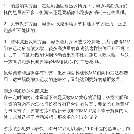
1、能量消耗方面。在运动强度相当的情况下，游泳和跑步所消
耗的热量差不多，但游泳还是要稍微比跑步多消耗一点热量哦。
2、关节保护方面。游泳可以减少腰关节和膝关节的压力，这是
跑步所不能比的。
3、整体减肥效果方面。游泳会对身体造成冷刺激，从而使得MM
们在运动后食欲大增，很多高热量的食物就这样被你不知不觉吃
进去了！而跑步既能达到运动效果又不比在跑后大吃大喝，从这
一方面讲跑步反而要减轻MM们心头的“罪恶感”哦。
虽然跑步和游泳各有利弊，但妈网百科建议MM们两种方法都选
用，这样既能增加运动的趣味性，又能达到更好的减肥效果。
游泳和跑步多久能减肥
在一定时间内让体重减下去是无数MM关心的话题，毕竟大腿和
手臂的赘肉不论怎么打扮都没有它合适的位置，要是长在胸部就
万事大吉了。要靠游泳和跑步来减肥的MM都是上辈子折翼的天
使，既然选择了运动减肥，那么多久能见效呢？
游泳减肥见效比较快，30分钟就可以消耗1100千焦的热量哦，而