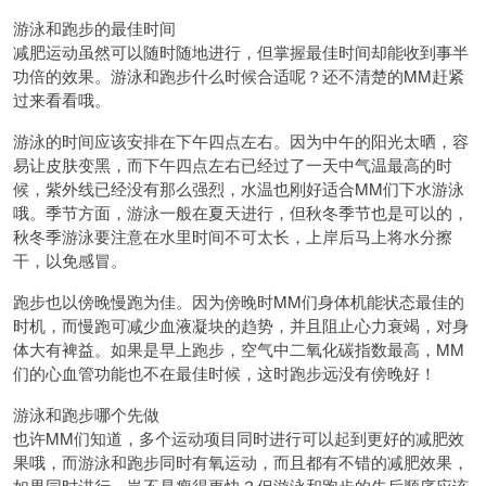
游泳和跑步的最佳时间
减肥运动虽然可以随时随地进行，但掌握最佳时间却能收到事半
功倍的效果。游泳和跑步什么时候合适呢？还不清楚的MM赶紧
过来看看哦。
游泳的时间应该安排在下午四点左右。因为中午的阳光太晒，容
易让皮肤变黑，而下午四点左右已经过了一天中气温最高的时
候，紫外线已经没有那么强烈，水温也刚好适合MM们下水游泳
哦。季节方面，游泳一般在夏天进行，但秋冬季节也是可以的，
秋冬季游泳要注意在水里时间不可太长，上岸后马上将水分擦
干，以免感冒。
跑步也以傍晚慢跑为佳。因为傍晚时MM们身体机能状态最佳的
时机，而慢跑可减少血液凝块的趋势，并且阻止心力衰竭，对身
体大有裨益。如果是早上跑步，空气中二氧化碳指数最高，MM
们的心血管功能也不在最佳时候，这时跑步远没有傍晚好！
游泳和跑步哪个先做
也许MM们知道，多个运动项目同时进行可以起到更好的减肥效
果哦，而游泳和跑步同时有氧运动，而且都有不错的减肥效果，
如果同时进行，岂不是瘦得更快？但游泳和跑步的先后顺序应该