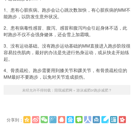
1、患有心脏疾病。跑步会让心跳次数加快，有心脏疾病的MM不
能跑步，以防发生意外状况。
2、患有病毒性感冒、腹泻。感冒和腹泻均会引起身体不适，此
时跑步不仅不会强身健体，还会雪上加霜哦。
3、没有运动基础。没有跑步运动基础的MM直接进入跑步阶段很
容易拉伤肌肉，最好的办法是先进行热身运动，或从快走开始练
起。
4、骨质疏松。跑步需要用到膝关节和踝关节，有骨质疏松症的
MM最好不要跑步，以免对关节造成损伤。
未经允许不得转载：
陪我减肥网
»
游泳减肥or跑步减肥？
分享到：
更多
(
)