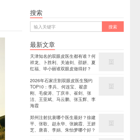
搜索
最新文章
天津知名的双眼皮医生都有谁？何
祥龙、卜胜利、关迪剑、邵妍、夏
红福、毕小丽谁双眼皮做得好？
2026年石家庄割双眼皮医生预约
TOP10：李兵、何连宝、翟彦
刚、毛俊涛、丁庆丰、崔剑、张
洁、王亚斌、马云鹏、张玉辉、李
海霞
郑州注射抗衰哪个医生最好？徐建
平、张歌、赵永华、张婉霞、王妍
芝、唐喜、李娟、朱怡梦哪个好？