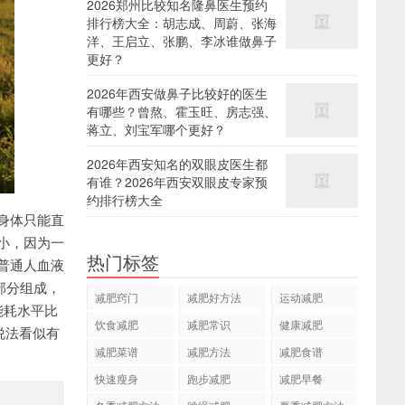
2026郑州比较知名隆鼻医生预约
排行榜大全：胡志成、周蔚、张海
洋、王启立、张鹏、李冰谁做鼻子
更好？
2026年西安做鼻子比较好的医生
有哪些？曾熬、霍玉旺、房志强、
蒋立、刘宝军哪个更好？
2026年西安知名的双眼皮医生都
有谁？2026年西安双眼皮专家预
约排行榜大全
身体只能直
小，因为一
热门标签
普通人血液
部分组成，
减肥窍门
减肥好方法
运动减肥
能耗水平比
饮食减肥
减肥常识
健康减肥
说法看似有
减肥菜谱
减肥方法
减肥食谱
快速瘦身
跑步减肥
减肥早餐