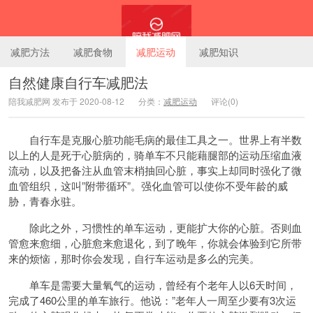
减肥方法
减肥食物
减肥运动
减肥知识
自然健康自行车减肥法
陪我减肥网 发布于 2020-08-12
分类：
减肥运动
评论(0)
陪我减肥网
自行车是克服心脏功能毛病的最佳工具之一。世界上有半数
以上的人是死于心脏病的，骑单车不只能藉腿部的运动压缩血液
流动，以及把备注从血管末梢抽回心脏，事实上却同时强化了微
血管组织，这叫”附带循环”。强化血管可以使你不受年龄的威
胁，青春永驻。
除此之外，习惯性的单车运动，更能扩大你的心脏。否则血
管愈来愈细，心脏愈来愈退化，到了晚年，你就会体验到它所带
来的烦恼，那时你会发现，自行车运动是多么的完美。
单车是需要大量氧气的运动，曾经有个老年人以6天时间，
完成了460公里的单车旅行。他说：”老年人一周至少要有3次运