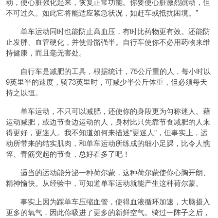
动，使心脏强化起来，恢复正常功能。你要使心脏激烈跳动，但
不可过久。如此它将能适应紧急状况，如赶车或抵抗困境。”
单车运动同时也能防止高血压，有时比药物更有效。还能防
止发胖、血管硬化，并使骨骼强半。自行车使你不必用药物来维
持健康，而且毫无害处。
自行车是减肥的工具，根据统计，75公斤重的人，每小时以
9英里半的速度，骑73英里时，可减少半公斤体重，但必须每天
持之以恒。
单车运动，不只可以减肥，还使你的身段更为匀称迷人。藉
运动减肥，或边节食边运动的人，身材比只先靠节食减肥的人来
得更好，更迷人。我不知道如何来描述”更迷人”，但事实上，运
动所带来的结实肌肉，和单车运动所练成的细小足踝，比令人憔
悴、青筋突起的节食，总好看多了吧！
适当的运动能分泌一种荷尔蒙，这种荷尔蒙使你心胸开朗、
精神愉快。从经验中，可知道单车运动就能产生这种荷尔蒙。
事实上因为踩单车压缩血管，使得血液循环加速，大脑摄入
更多的氧气，因此你吸进了更多的新鲜空气。骑过一阵子之后，