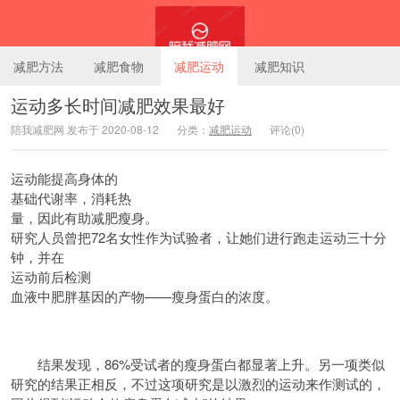
减肥方法
减肥食物
减肥运动
减肥知识
运动多长时间减肥效果最好
陪我减肥网 发布于 2020-08-12
分类：
减肥运动
评论(0)
陪我减肥网
运动能提高身体的
基础代谢
率，消耗热
量
，因此有助减肥瘦身。
研究
人员曾把72名女性作为试验者，让她们进行跑走运动三十分
钟，并在
运动前
后检测
血液
中肥胖基因的产物——瘦身蛋白的浓度。
结果发现，86%受试者的瘦身蛋白都显著上升。另一项类似
研究的结果正相反，不过这项研究是以激烈的运动来作
测试
的，