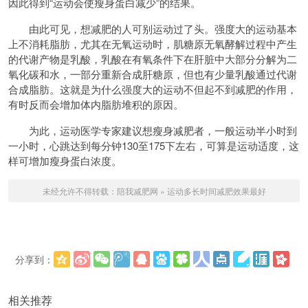
因此得到“运动会使瘦身蛋白减少”的结果。
由此可见，想减肥的人可别运动过了头。强度大的运动基本
上不消耗
脂肪
，尤其在无氧运动时，肌糖原无氧酵解过程中产生
的代谢产物是
乳酸
，乳酸在有氧条件下在肝脏中大部分分解为二
氧化碳和水，一部分重新合成肝糖原，但也有少量乳酸通过代谢
合成脂肪。这就是为什么强度大的运动不但起不到减肥的作用，
有时反而会增加体内脂肪堆积的原因。
为此，运动医学
专家
建议想瘦身减肥者，一般运动半小时到
一小时，心跳达到每分钟130至175下左右，可算是运动适度，这
样可增加瘦身蛋白浓度。
未经允许不得转载：
陪我减肥网
»
运动多长时间减肥效果最好
分享到：
更多
(
)
相关推荐