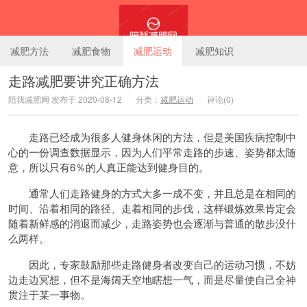
减肥方法
减肥食物
减肥运动
减肥知识
走路减肥要讲究正确方法
陪我减肥网 发布于 2020-08-12
分类：
减肥运动
评论(0)
陪我减肥网
走路已经成为很多人健身休闲的方法，但是美国疾病控制中
心的一份调查数据显示，因为人们平常走路的步速、姿势都太随
意，所以只有6％的人真正能达到健身目的。
通常人们走路健身的方式大多一成不变，并且总是在相同的
时间、沿着相同的路径、走着相同的步伐，这样锻炼效果肯定会
随着新鲜感的消退而减少，走路姿势也会逐渐与普通的散步没什
么两样。
因此，专家鼓励那些走路健身者改变自己的运动习惯，不妨
边走边冥想，但不是海阔天空地瞎想一气，而是尽量使自己全神
贯注于某一事物。