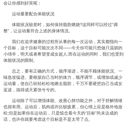
会让你感到好笑呢：
运动量要配合体能状况
体能状况较差时，如何保持脂肪燃烧?这同样可以经过“调
整”，让运动量符合上述的身体情况。
我们在追求健康的过程所从事的每一次运动，其实都指向一
个目标，这个目标可能次次不同——今天你可能只想做只温驯的
小绵羊，明天或者希望变成女超人;而在运动的同时，我们也受到
体能状况的限制。
总之，要有正确的方式，循序渐进，不能不顾体能状况、一
味急攻猛进。要根据自己当时的体力，顺序调节，或增加或减少
运动量，使自己轻轻松松地燃去脂肪，千万不要硬把自己当成女
蓝波，搞得成天紧张兮兮的。
运动除了可以增强体能、改善心肺功能之外，对于舒解情绪
也很有用。运动后，肌肉或许比较疲累，但心情上应是格外地放
松;但是如果你在运动后，只是惦念着今天的“目标”尚未达成的
话，也许你就要考虑这个目标是不是太苛了点。