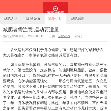
减肥方法
减肥食物
减肥运动
减肥知识
减肥者需注意 运动要适量
陪我减肥网 发布于 2020-08-12
分类：
减肥运动
评论(0)
陪我减肥网
多做运动不仅有利于身心健康，而且还是很好的减肥妙方。
尤其是在室外，多做有氧运动能使减肥更有效。
如果你想身无赘肉、神清气爽的话，每星期作有氧运动三次
就够了。运动量没有一定的标准，能达到燃烧脂肪、健身、强壮
的目的就可以了。倘若你现在有一大段的路要赶，有很多的脂肪
要燃烧，心肺功能亟需强化……，那么每周有氧运动五、六次是
必要的。其实这不难，刚开始的时候依自己的体力，每周五、六
次的有氧运动让你的身体从内部改变起，慢慢地就会使外表也跟
着变化。那时每星期或许三次有氧运动，就够了。当你持续运动
了几年，身体状况日有精进，比起几年前的弱不禁风，直如天壤
之别时，回头看看这种每星期三次有氧运动的小儿科方式，或许