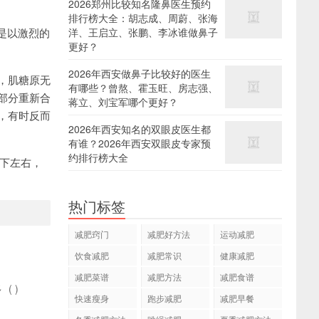
2026郑州比较知名隆鼻医生预约
排行榜大全：胡志成、周蔚、张海
是以激烈的
洋、王启立、张鹏、李冰谁做鼻子
更好？
2026年西安做鼻子比较好的医生
，肌糖原无
有哪些？曾熬、霍玉旺、房志强、
部分重新合
蒋立、刘宝军哪个更好？
，有时反而
2026年西安知名的双眼皮医生都
有谁？2026年西安双眼皮专家预
约排行榜大全
下左右，
热门标签
减肥窍门
减肥好方法
运动减肥
饮食减肥
减肥常识
健康减肥
减肥菜谱
减肥方法
减肥食谱
多
(
)
快速瘦身
跑步减肥
减肥早餐