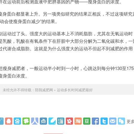
并在运动前后检测血液中肥胖基因的产物——瘦身蛋白的浓度。
身蛋白都显著上升。另一项类似研究的结果正相反，不过这项研究
动会使瘦身蛋白减少”的结果。
运动过了头。强度大的运动基本上不消耗脂肪，尤其在无氧运动时
是乳酸，乳酸在有氧条件下在肝脏中大部分分解为二氧化碳和水，一
过代谢合成脂肪。这就是为什么强度大的运动不但起不到减肥的作用
身减肥者，一般运动半小时到一小时，心跳达到每分钟130至175
瘦身蛋白浓度。
未经允许不得转载：
陪我减肥网
»
运动多长时间减肥最好
更