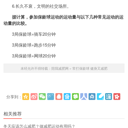
6.长久不衰，文明的社交场所。
据计算，参加保龄球运动的运动量与以下几种常见运动的运
动量的比较。
3局保龄球=骑车20分钟
3局保龄球=
跑步
15分钟
3局保龄球=
网球
20分钟
未经允许不得转载：
陪我减肥网
»
常打保龄球 健身又减肥
分享到：
更多
(
)
相关推荐
冬天应该怎么减肥？做减肥运动有用吗？