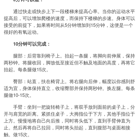
通过快走或快步上下一段楼梯来提高心率。当你的运动水平
提高后，可以增加爬楼的速度，而保持下楼梯的步速。身体可以
接受的前提下，如果将时间从5分钟增加到15分钟，这便是一个
很好的有氧运动。
10分钟可以完成：
腿部：后背靠到椅子上。抬起一条腿，将脚向前伸展，保持
两秒钟。将腿收回，脚放低至接近但不触及地面的高度，再将它
抬起。每条腿做15次。
臀部：站直，扶在椅背上。将右腿向后伸，幅度以你感到舒
适为宜，身体保持直立，收缩臀部并保持两秒钟。换左腿。每条
腿做10-15次。
手臂：坐到一把旋转椅子上，将双手放到面前的桌子上，分
开与肩宽的距离。紧抓住桌子，大拇指位于下方，其他手指位于
上方。慢慢地将自己向后推，同时将头低下，直到手臂伸直为
止。然后再将自己拉回，同时将头抬起，直到腹部与桌面相接
触。做15次。