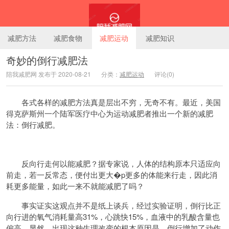
减肥方法
减肥食物
减肥运动
减肥知识
奇妙的倒行减肥法
陪我减肥网 发布于 2020-08-21
分类：
减肥运动
评论(0)
陪我减肥网
各式各样的减肥方法真是层出不穷，无奇不有。最近，美国
得克萨斯州一个陆军医疗中心为运动减肥者推出一个新的减肥
法：倒行减肥。
反向行走何以能减肥？据专家说，人体的结构原本只适应向
前走，若一反常态，便付出更大�p更多的体能来行走，因此消
耗更多能量，如此一来不就能减肥了吗？
事实证实这观点并不是纸上谈兵，经过实验证明，倒行比正
向行进的氧气消耗量高31%，心跳快15%，血液中的乳酸含量也
偏高。显然，出现这种生理改变的根本原因是，倒行增加了动作