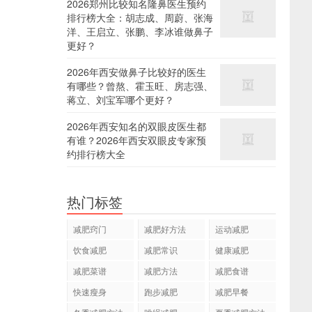
2026郑州比较知名隆鼻医生预约
排行榜大全：胡志成、周蔚、张海
洋、王启立、张鹏、李冰谁做鼻子
更好？
2026年西安做鼻子比较好的医生
有哪些？曾熬、霍玉旺、房志强、
蒋立、刘宝军哪个更好？
2026年西安知名的双眼皮医生都
有谁？2026年西安双眼皮专家预
约排行榜大全
热门标签
减肥窍门
减肥好方法
运动减肥
饮食减肥
减肥常识
健康减肥
减肥菜谱
减肥方法
减肥食谱
快速瘦身
跑步减肥
减肥早餐