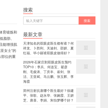
搜索
体育锻炼和
最新文章
低脂肪、
天津知名的双眼皮医生都有谁？何
且能增强肌
祥龙、卜胜利、关迪剑、邵妍、夏
亚女士”的
红福、毕小丽谁双眼皮做得好？
各部位的重
2026年石家庄割双眼皮医生预约
TOP10：李兵、何连宝、翟彦
刚、毛俊涛、丁庆丰、崔剑、张
洁、王亚斌、马云鹏、张玉辉、李
海霞
。
郑州注射抗衰哪个医生最好？徐建
平、张歌、赵永华、张婉霞、王妍
芝、唐喜、李娟、朱怡梦哪个好？