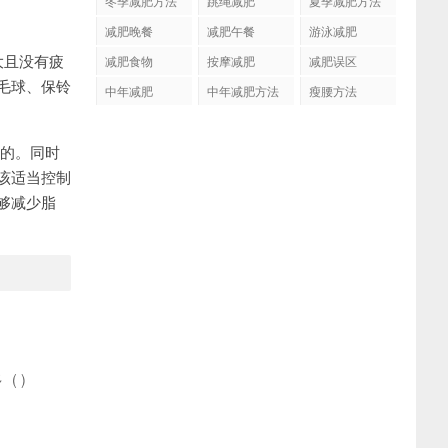
冬季减肥方法
跳绳减肥
夏季减肥方法
减肥晚餐
减肥午餐
游泳减肥
大且没有疲
减肥食物
按摩减肥
减肥误区
毛球、保铃
中年减肥
中年减肥方法
瘦腰方法
的。同时
该适当控制
够减少脂
多
(
)