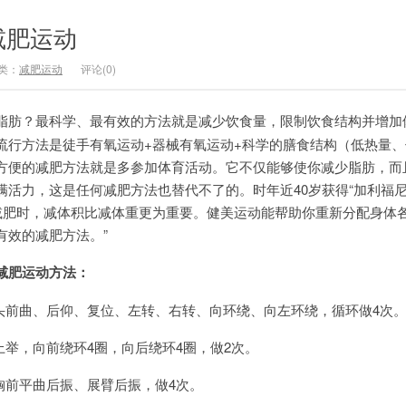
减肥运动
类：
减肥运动
评论(0)
脂肪？最科学、最有效的方法就是减少饮食量，限制饮食结构并增加
流行方法是徒手有氧运动+器械有氧运动+科学的膳食结构（低热量、
方便的减肥方法就是多参加体育活动。它不仅能够使你减少脂肪，而
活力，这是任何减肥方法也替代不了的。时年近40岁获得“加利福尼
在减肥时，减体积比减体重更为重要。健美运动能帮助你重新分配身体
有效的减肥方法。”
肥运动方法：
前曲、后仰、复位、左转、右转、向环绕、向左环绕，循环做4次
举，向前绕环4圈，向后绕环4圈，做2次。
前平曲后振、展臂后振，做4次。