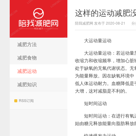
这样的运动减肥
陪我减肥网 发布于 2020-08-21
分
大运动量运动
减肥方法
陪我减肥网
大运动量运动：若运动量加
减肥食物
收缩力和收缩频率，增加心脏
处于缺氧的无氧代谢状态。无
减肥运动
为能量释放。因在缺氧环境中
低人体运动耐力。血糖降低是
减肥知识
大增，这对减脂是不利的。
RSS订阅
短时间运动
短时间运动：在进行有氧运动
始由糖元释放能量向脂肪释放
快速爆发力运动