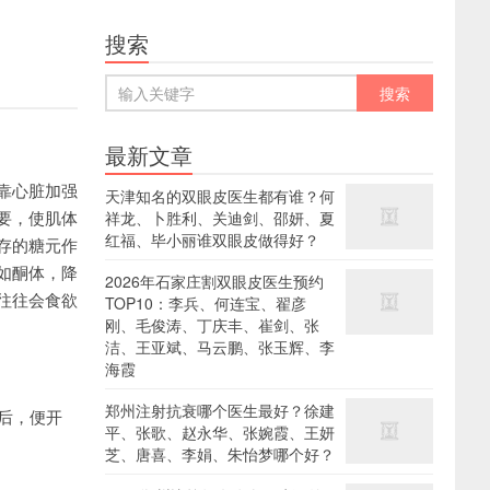
搜索
最新文章
靠心脏加强
天津知名的双眼皮医生都有谁？何
要，使肌体
祥龙、卜胜利、关迪剑、邵妍、夏
红福、毕小丽谁双眼皮做得好？
存的糖元作
如酮体，降
2026年石家庄割双眼皮医生预约
往往会食欲
TOP10：李兵、何连宝、翟彦
刚、毛俊涛、丁庆丰、崔剑、张
洁、王亚斌、马云鹏、张玉辉、李
海霞
郑州注射抗衰哪个医生最好？徐建
后，便开
平、张歌、赵永华、张婉霞、王妍
芝、唐喜、李娟、朱怡梦哪个好？