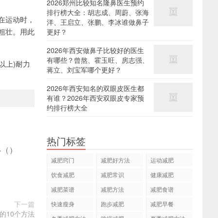
2026郑州比较知名隆鼻医生预约
排行榜大全：胡志成、周蔚、张海
在运动时，
洋、王启立、张鹏、李冰谁做鼻子
粗壮。用此
更好？
2026年西安做鼻子比较好的医生
有哪些？曾熬、霍玉旺、房志强、
以上)耐力
蒋立、刘宝军哪个更好？
2026年西安知名的双眼皮医生都
有谁？2026年西安双眼皮专家预
约排行榜大全
热门标签
多
(
)
减肥窍门
减肥好方法
运动减肥
饮食减肥
减肥常识
健康减肥
减肥菜谱
减肥方法
减肥食谱
下一篇
快速瘦身
跑步减肥
减肥早餐
的10个方法