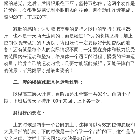
紧的感觉。之后，后脚跟跟往下压，坚持五秒种，这两个动作是
连续的，会很明显感觉到小腿肌肉的拉伸。两个动作连续完成，
踮脚20下，下压20下。
减肥的感悟：运动减肥需要的是持之以恒的坚持！减掉25
斤，也不是一天两天达到的，而是经过1个月的长期坚持，加上
控制饮食来做到的！所以，请姐妹们一定要做好长期奋战的准
备！还有就是每个人的实际情况不同，一定要在身体和毅力接受
的范围内来运动和坚持，给身体一个适应的过程，慢慢的增加运
动量，培养自己的运动习惯，只要才能既能减肥，又能保障自己
的健康，毕竟健康才是最重要的！
二、爬的楼梯减肥具体运动过程：
以楼高三层来计算，台阶加起来全部一共33个。前两个星
期，下班后每天坚持爬100个来回，上下各一次。
爬楼梯的要点：
上的时候是两步一个台阶的上，这样可以有效的拉伸屁股和
大腿后部的肌肉；下的时候是一个台阶一个台阶的下，这个是为
安全考虑。这样上下来回100大约是30分钟。