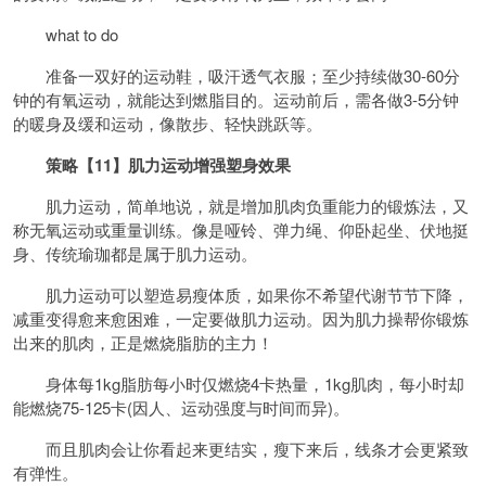
what to do
准备一双好的运动鞋，吸汗透气衣服；至少持续做30-60分
钟的有氧运动，就能达到燃脂目的。运动前后，需各做3-5分钟
的暖身及缓和运动，像散步、轻快跳跃等。
策略【11】肌力运动增强塑身效果
肌力运动，简单地说，就是增加肌肉负重能力的锻炼法，又
称无氧运动或重量训练。像是哑铃、弹力绳、仰卧起坐、伏地挺
身、传统瑜珈都是属于肌力运动。
肌力运动可以塑造易瘦体质，如果你不希望代谢节节下降，
减重变得愈来愈困难，一定要做肌力运动。因为肌力操帮你锻炼
出来的肌肉，正是燃烧脂肪的主力！
身体每1kg脂肪每小时仅燃烧4卡热量，1kg肌肉，每小时却
能燃烧75-125卡(因人、运动强度与时间而异)。
而且肌肉会让你看起来更结实，瘦下来后，线条才会更紧致
有弹性。