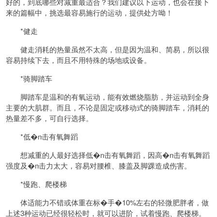
好的，到底哪些对减重最适合？我们建议以下运动，也会在接下
来的篇幅中，挑选最容易施行的运动，提供处方呦！
*健走
健走消耗的热量虽然不太高，但是因为温和、简易，所以很
容易持续下去，而且不用特殊的场地或设备。
*骑脚踏车
脚踏车是温和的有氧运动，能有效燃烧脂肪，并运动到全身
主要的大肌群。而且，不论是固定或移动式的骑脚踏车，消耗的
热量差不多，可自行选择。
*低�n击有氧舞蹈
想减重的人最好选择低�n击有氧舞蹈，因高�n击有氧舞蹈
强度及�n击力太大，容易对腰椎、膝盖及脚踝造成伤害。
*慢跑、爬楼梯
体适能力不错或体重在标�手�10%左右的轻微肥胖者，做
上述3种运动已经很轻松时，就可以进阶，试着慢跑、爬楼梯。