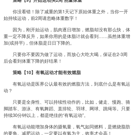
策略【9】开始运动头2周 别量体重
你没看错！除了减重的第1天记下原始体重之外，当你一开
始持续运动，前2周请忽略体重数字！
因为，刚开始运动，肌肉逐日增加，燃脂却没有那么快，体
重一定不降反升，如果你用的是体脂计就会看到……虽然体重增
加(或持平)，但体脂是日日下降的。
只要你不要因为做了运动，而放心大吃大喝，保证在2-3周
后会看到体重下降的好结果！
策略【10】有氧运动才能有效燃脂
有氧运动是医界公认最有效的燃脂方法，到底什么是有氧运
动？
只要是全身性、可以持续性动作的，比如，健走、慢跑、骑
脚踏车、游泳、有氧舞蹈、直排轮、羽球、网球、跳绳等。只要
持续30分钟以上，都是绝佳的“有氧运动”。
有氧运动能增加身体的摄氧量，氧气如同燃料，是燃烧脂肪
的要角。减肥运动，一定要以有氧为主，效率才会高！