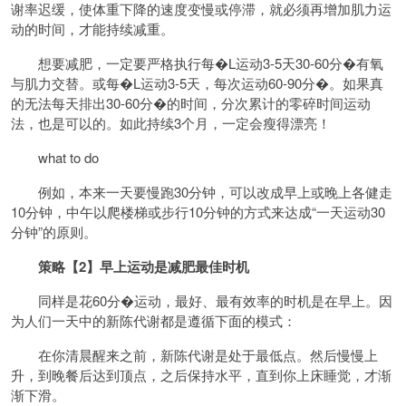
谢率迟缓，使体重下降的速度变慢或停滞，就必须再增加肌力运
动的时间，才能持续减重。
想要减肥，一定要严格执行每�L运动3-5天30-60分�有氧
与肌力交替。或每�L运动3-5天，每次运动60-90分�。如果真
的无法每天排出30-60分�的时间，分次累计的零碎时间运动
法，也是可以的。如此持续3个月，一定会瘦得漂亮！
what to do
例如，本来一天要慢跑30分钟，可以改成早上或晚上各健走
10分钟，中午以爬楼梯或步行10分钟的方式来达成“一天运动30
分钟”的原则。
策略【2】早上运动是减肥最佳时机
同样是花60分�运动，最好、最有效率的时机是在早上。因
为人们一天中的新陈代谢都是遵循下面的模式：
在你清晨醒来之前，新陈代谢是处于最低点。然后慢慢上
升，到晚餐后达到顶点，之后保持水平，直到你上床睡觉，才渐
渐下滑。