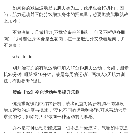
如果你的减重运动是以肌力操为主，效果也会打折扣，因
为，肌力运动并不能持续增加身体的摄氧量，想要燃烧脂肪就难
上加难！
不做有氧，只做肌力(不燃烧多余的脂肪、但又不断锻�肌
肉)，很可能让身体像是五花肉，在一层肥油外夹杂着瘦肉，并
不健康！
what to do
刚开始每次的有氧运动中加入10分钟肌力运动，比如，踏步
机30分钟+哑铃操10分钟。或是每周的运动计画加入2天肌力训
练，有助提升代谢。
策略【12】变化运动种类提升乐趣
健走搭配慢跑或踩踏步机，或者刻意将跑步机调不同频段，
增加运动的难度与挑战，“变化不同的运动种类”也可以帮助求新
求变的你，排除每天都做同一种运动的无聊感。
并不是每种运动都能减重，也不是汗流浃背、气喘如牛就是