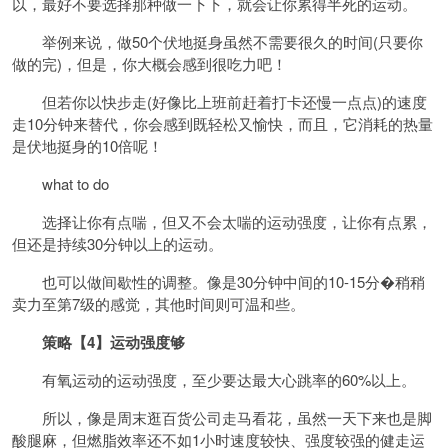
以，最好不要选择那种做一下下，就会让你累得半死的运动。
举例来说，做50个伏地挺身虽然不需要很久的时间(只要你
做的完)，但是，你大概会感到很吃力吧！
但若你以快步走(好像比上班前赶着打卡还慢一点点)的速度
走10分钟来替代，你会感到既轻松又愉快，而且，它消耗的热量
是伏地挺身的10倍呢！
what to do
选择让你有点喘，但又不会太喘的运动强度，让你有点累，
但还是持续30分钟以上的运动。
也可以做间歇性的调整。像是30分钟中间的10-15分�稍稍
卖力至第7级的感觉，其他时间则可温和些。
策略【4】运动强度够
有氧运动的运动强度，至少要达最大心跳率的60%以上。
所以，像是周末逛百货公司走马看花，虽然一天下来也是脚
酸腿麻，但燃脂效率还不如1小时速度较快、强度较强的健走运