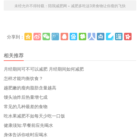
未经允许不得转载：
陪我减肥网
»
减肥多吃这3类食物让你瘦的飞快
分享到：
更多
(
)
相关推荐
​月经期间可不可以减肥 月经期间如何减肥
怎样才能均衡饮食？
越肥嫩的瘦肉脂肪含量越高
馒头油炸后热量增七成
常见的几种最差的食物
吃水果减肥不如每天少吃一口饭
健康须知:早餐前应先喝水
身体告诉你啥时应喝水