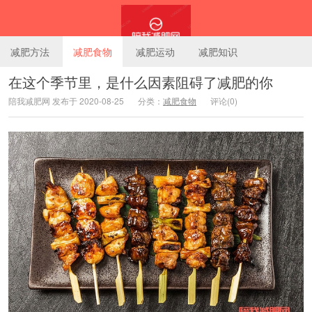
减肥方法
减肥食物
减肥运动
减肥知识
在这个季节里，是什么因素阻碍了减肥的你
陪我减肥网 发布于 2020-08-25
分类：
减肥食物
评论(0)
陪我减肥网