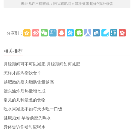
未经允许不得转载：
陪我减肥网
»
减肥效果超好的5种茶饮
分享到：
更多
(
)
相关推荐
​月经期间可不可以减肥 月经期间如何减肥
怎样才能均衡饮食？
越肥嫩的瘦肉脂肪含量越高
馒头油炸后热量增七成
常见的几种最差的食物
吃水果减肥不如每天少吃一口饭
健康须知:早餐前应先喝水
身体告诉你啥时应喝水