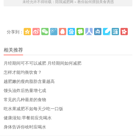
未经允许不得转载：
陪我减肥网
»
教你如何摆脱美食诱惑
分享到：
更多
(
)
相关推荐
​月经期间可不可以减肥 月经期间如何减肥
怎样才能均衡饮食？
越肥嫩的瘦肉脂肪含量越高
馒头油炸后热量增七成
常见的几种最差的食物
吃水果减肥不如每天少吃一口饭
健康须知:早餐前应先喝水
身体告诉你啥时应喝水