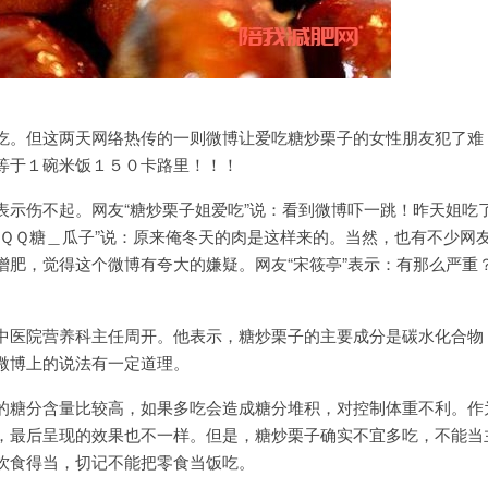
。但这两天网络热传的一则微博让爱吃糖炒栗子的女性朋友犯了难
等于１碗米饭１５０卡路里！！！
伤不起。网友“糖炒栗子姐爱吃”说：看到微博吓一跳！昨天姐吃
“ＱＱ糖＿瓜子”说：原来俺冬天的肉是这样来的。当然，也有不少网
增肥，觉得这个微博有夸大的嫌疑。网友“宋筱亭”表示：有那么严重
医院营养科主任周开。他表示，糖炒栗子的主要成分是碳水化合物
微博上的说法有一定道理。
糖分含量比较高，如果多吃会造成糖分堆积，对控制体重不利。作
，最后呈现的效果也不一样。但是，糖炒栗子确实不宜多吃，不能当
饮食得当，切记不能把零食当饭吃。