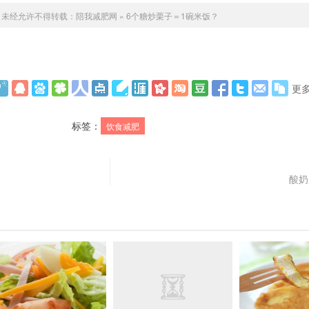
未经允许不得转载：
陪我减肥网
»
6个糖炒栗子＝1碗米饭？
更
标签：
饮食减肥
酸奶