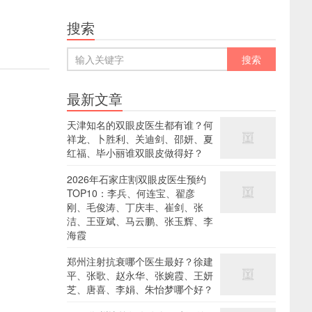
搜索
最新文章
天津知名的双眼皮医生都有谁？何
祥龙、卜胜利、关迪剑、邵妍、夏
红福、毕小丽谁双眼皮做得好？
2026年石家庄割双眼皮医生预约
TOP10：李兵、何连宝、翟彦
刚、毛俊涛、丁庆丰、崔剑、张
洁、王亚斌、马云鹏、张玉辉、李
海霞
郑州注射抗衰哪个医生最好？徐建
平、张歌、赵永华、张婉霞、王妍
芝、唐喜、李娟、朱怡梦哪个好？