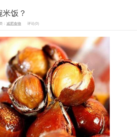
碗米饭？
类：
减肥食物
评论(0)