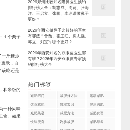
2026郑州比较知名隆鼻医生预约
排行榜大全：胡志成、周蔚、张海
洋、王启立、张鹏、李冰谁做鼻子
更好？
2026年西安做鼻子比较好的医生
有哪些？曾熬、霍玉旺、房志强、
：１个栗子
蒋立、刘宝军哪个更好？
2026年西安知名的双眼皮医生都
了一斤糖炒
有谁？2026年西安双眼皮专家预
友表示，自
约排行榜大全
？该吃还是
热门标签
，和米饭的
减肥窍门
减肥好方法
运动减肥
饮食减肥
减肥常识
健康减肥
为一种风味
减肥菜谱
减肥方法
减肥食谱
主食。如果
快速瘦身
跑步减肥
减肥早餐