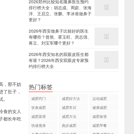
2026郑州比较知名隆鼻医生预约
排行榜大全：胡志成、周蔚、张海
洋、王启立、张鹏、李冰谁做鼻子
更好？
2026年西安做鼻子比较好的医生
有哪些？曾熬、霍玉旺、房志强、
蒋立、刘宝军哪个更好？
2026年西安知名的双眼皮医生都
有谁？2026年西安双眼皮专家预
约排行榜大全
高，那不妨
热门标签
进了肚子，
试。
减肥窍门
减肥好方法
运动减肥
饮食减肥
减肥常识
健康减肥
冷食的女人
减肥菜谱
减肥方法
减肥食谱
子都长年吃
快速瘦身
跑步减肥
减肥早餐