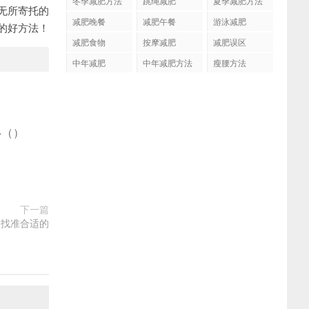
冬季减肥方法
跳绳减肥
夏季减肥方法
无所寄托的
减肥晚餐
减肥午餐
游泳减肥
的好方法！
减肥食物
按摩减肥
减肥误区
中年减肥
中年减肥方法
瘦腰方法
多
(
)
下一篇
 找准合适的