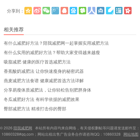
分享到：
更多
(
)
相关推荐
有什么减肥好方法？陪我减肥网一起掌握实用减肥方法
有什么实用的减肥好方法？帮助大家变得越来越瘦
吸脂减肥 健康的医疗首选减肥方法
香蕉酸奶减肥法 让你快速瘦身的秘密武器
燕麦减肥方法食谱 健康减肥首选方法详解
分享易瘦体质减肥法，让你轻松告别肥胖身体
冬瓜减肥好方法 有科学依据的减肥效果
臀部减肥方法 精准打击你的臀部
© 2026
陪我减肥网
本站所有内容均来自网络，有关侵权删帖等问题请发送邮件至：
10860328#qq.com；网站出租出售广告业务合作请咨询QQ：10860328
网站地图