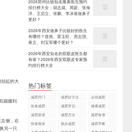
2026郑州比较知名隆鼻医生预约
排行榜大全：胡志成、周蔚、张海
洋、王启立、张鹏、李冰谁做鼻子
更好？
2026年西安做鼻子比较好的医生
有哪些？曾熬、霍玉旺、房志强、
蒋立、刘宝军哪个更好？
2026年西安知名的双眼皮医生都
有谁？2026年西安双眼皮专家预
约排行榜大全
碰抬起的大
热门标签
减肥窍门
减肥好方法
运动减肥
后踢腿到
饮食减肥
减肥常识
健康减肥
减肥菜谱
减肥方法
减肥食谱
在左侧，右
快速瘦身
跑步减肥
减肥早餐
后换另一只