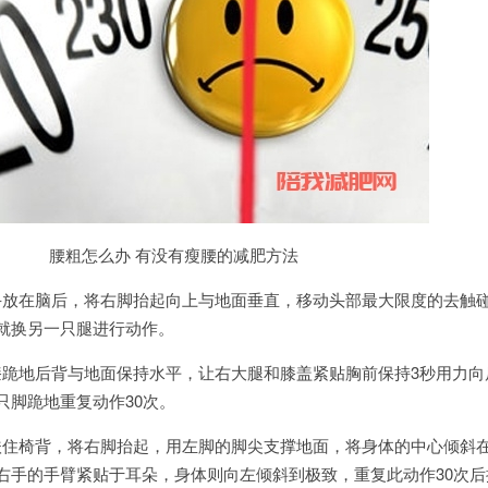
腰粗怎么办 有没有瘦腰的减肥方法
手放在脑后，将右脚抬起向上与地面垂直，移动头部最大限度的去触
后就换另一只腿进行动作。
膝跪地后背与地面保持水平，让右大腿和膝盖紧贴胸前保持3秒用力向
只脚跪地重复动作30次。
扶住椅背，将右脚抬起，用左脚的脚尖支撑地面，将身体的中心倾斜
让右手的手臂紧贴于耳朵，身体则向左倾斜到极致，重复此动作30次