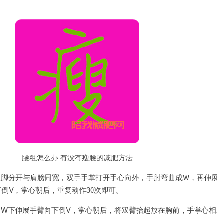
腰粗怎么办 有没有瘦腰的减肥方法
双脚分开与肩膀同宽，双手手掌打开手心向外，手肘弯曲成W，再伸
倒V，掌心朝后，重复动作30次即可。
到W下伸展手臂向下倒V，掌心朝后，将双臂抬起放在胸前，手掌心相